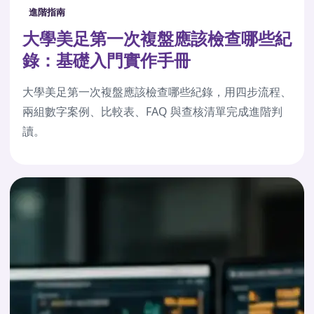
進階指南
大學美足第一次複盤應該檢查哪些紀
錄：基礎入門實作手冊
大學美足第一次複盤應該檢查哪些紀錄，用四步流程、
兩組數字案例、比較表、FAQ 與查核清單完成進階判
讀。