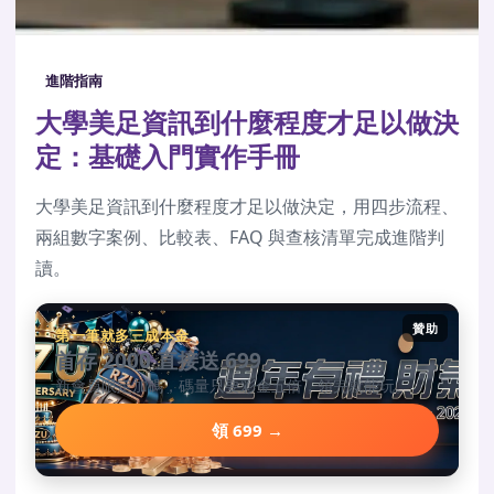
進階指南
大學美足資訊到什麼程度才足以做決
定：基礎入門實作手冊
大學美足資訊到什麼程度才足以做決定，用四步流程、
兩組數字案例、比較表、FAQ 與查核清單完成進階判
讀。
贊助
第一筆就多三成本金
首存 2000 直接送 699
新會員限定加碼，碼量只要彩金五倍，領完就能玩。
領 699 →