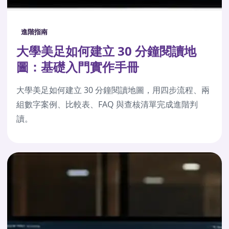
進階指南
大學美足如何建立 30 分鐘閱讀地
圖：基礎入門實作手冊
大學美足如何建立 30 分鐘閱讀地圖，用四步流程、兩
組數字案例、比較表、FAQ 與查核清單完成進階判
讀。