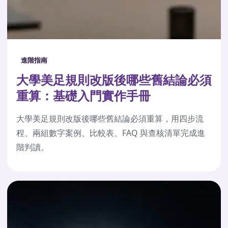
進階指南
大學美足規則改版後哪些舊結論必須
重算：基礎入門實作手冊
大學美足規則改版後哪些舊結論必須重算，用四步流
程、兩組數字案例、比較表、FAQ 與查核清單完成進
階判讀。