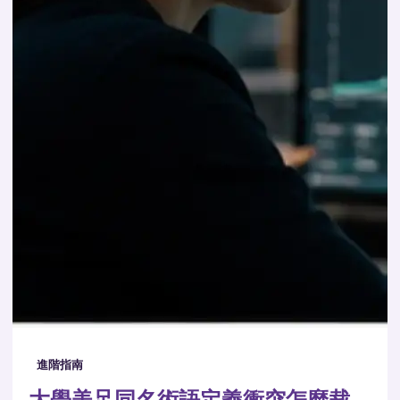
進階指南
大學美足同名術語定義衝突怎麼裁