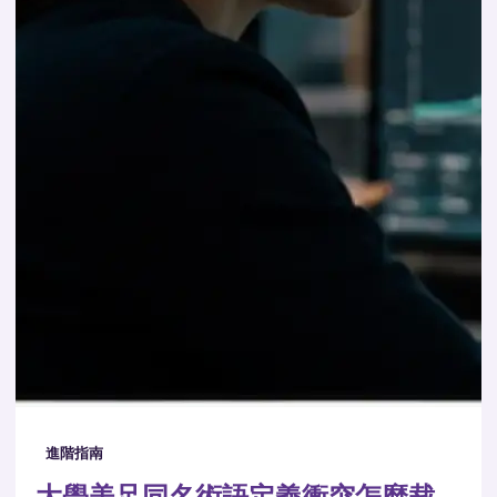
進階指南
大學美足同名術語定義衝突怎麼裁