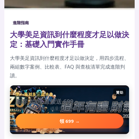
進階指南
大學美足資訊到什麼程度才足以做決
定：基礎入門實作手冊
大學美足資訊到什麼程度才足以做決定，用四步流程、
兩組數字案例、比較表、FAQ 與查核清單完成進階判
讀。
贊助
第一筆就多三成本金
首存 2000 直接送 699
新會員限定加碼，碼量只要彩金五倍，領完就能玩。
領 699 →