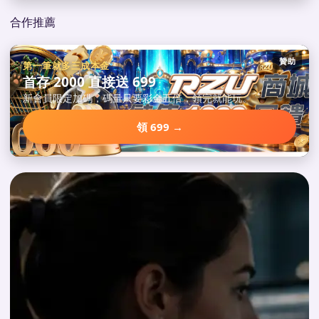
合作推薦
贊助
第一筆就多三成本金
首存 2000 直接送 699
新會員限定加碼，碼量只要彩金五倍，領完就能玩。
領 699 →