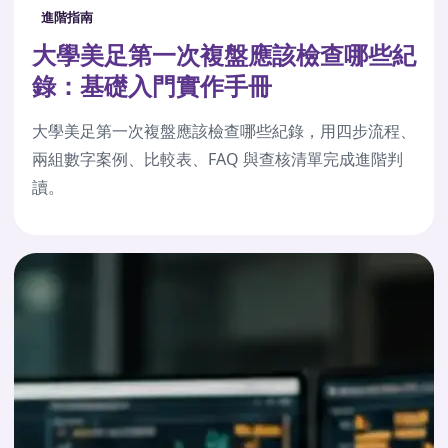
進階指南
大學美足第一次複盤應該檢查哪些紀
錄：基礎入門實作手冊
大學美足第一次複盤應該檢查哪些紀錄，用四步流程、
兩組數字案例、比較表、FAQ 與查核清單完成進階判
讀。