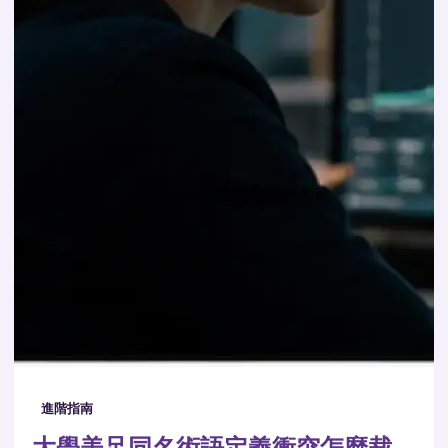
進階指南
大學美足同名術語定義衝突怎麼裁