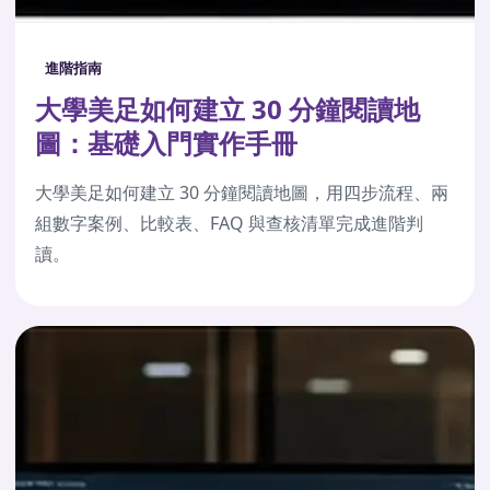
進階指南
大學美足如何建立 30 分鐘閱讀地
圖：基礎入門實作手冊
大學美足如何建立 30 分鐘閱讀地圖，用四步流程、兩
組數字案例、比較表、FAQ 與查核清單完成進階判
讀。