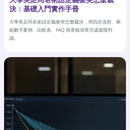
決：基礎入門實作手冊
大學美足同名術語定義衝突怎麼裁決，用四步流程、兩
組數字案例、比較表、FAQ 與查核清單完成進階判
讀。