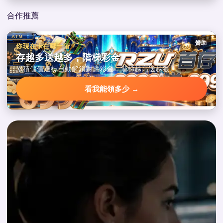
合作推薦
贊助
你現在卡在哪一階？
存越多送越多，階梯彩金
累積儲值達標自動解鎖對應彩金，階梯越高送越狠。
看我能領多少 →