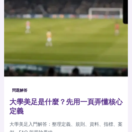
問題解答
大學美足是什麼？先用一頁弄懂核心
定義
大學美足入門解答：整理定義、規則、資料、指標、案