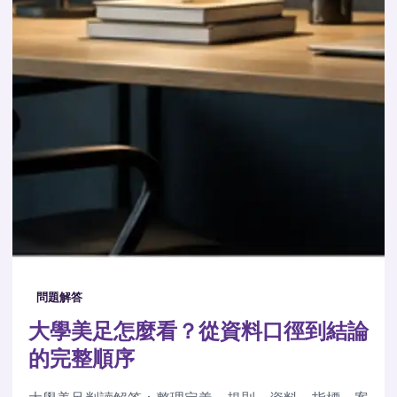
問題解答
大學美足怎麼看？從資料口徑到結論
的完整順序