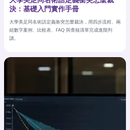
決：基礎入門實作手冊
大學美足同名術語定義衝突怎麼裁決，用四步流程、兩
組數字案例、比較表、FAQ 與查核清單完成進階判
讀。