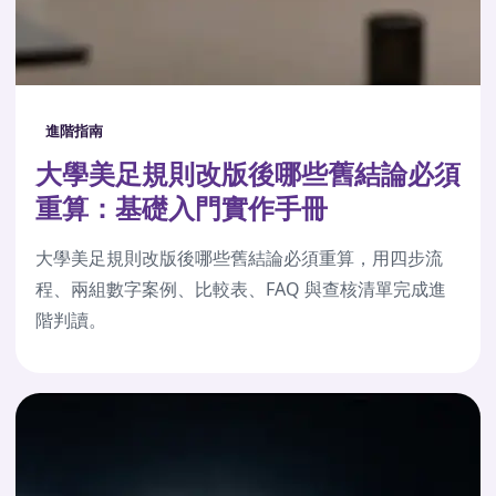
進階指南
大學美足規則改版後哪些舊結論必須
重算：基礎入門實作手冊
大學美足規則改版後哪些舊結論必須重算，用四步流
程、兩組數字案例、比較表、FAQ 與查核清單完成進
階判讀。