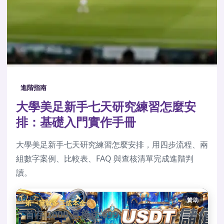
進階指南
大學美足新手七天研究練習怎麼安
排：基礎入門實作手冊
大學美足新手七天研究練習怎麼安排，用四步流程、兩
組數字案例、比較表、FAQ 與查核清單完成進階判
讀。
贊助
第一筆就多三成本金
首存 2000 直接送 699