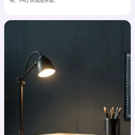
例、FAQ 與風險界線。