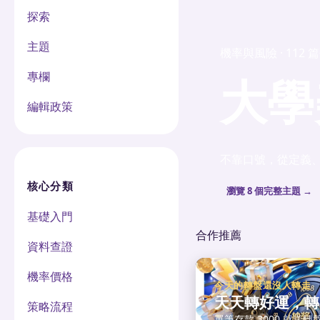
探索
主題
機率與風險 · 112 
大學
專欄
編輯政策
不靠口號，從定義
核心分類
瀏覽 8 個完整主題 →
基礎入門
合作推薦
資料查證
機率價格
今天的轉盤還沒人轉走
天天轉好運，轉
策略流程
單筆存款 3000 就送轉