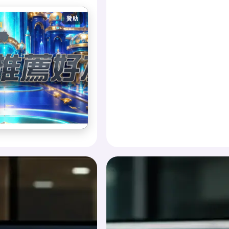
贊助
領
量
首
金