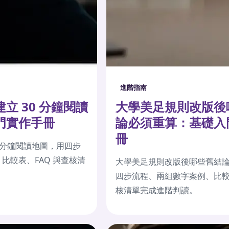
進階指南
立 30 分鐘閱讀
大學美足規則改版後
門實作手冊
論必須重算：基礎入
冊
0 分鐘閱讀地圖，用四步
比較表、FAQ 與查核清
大學美足規則改版後哪些舊結
四步流程、兩組數字案例、比較表
核清單完成進階判讀。