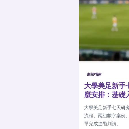
進階指南
大學美足新手
麼安排：基礎
大學美足新手七天研
流程、兩組數字案例、
單完成進階判讀。