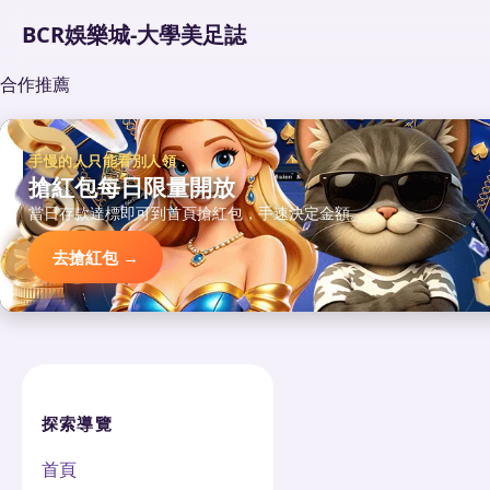
BCR娛樂城-大學美足誌
合作推薦
手慢的人只能看別人領
搶紅包每日限量開放
當日存款達標即可到首頁搶紅包，手速決定金額。
去搶紅包 →
探索導覽
首頁