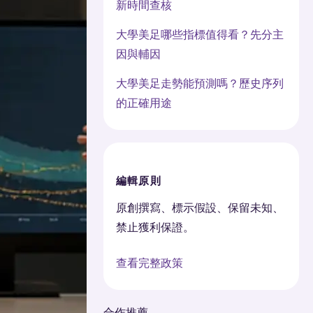
新時間查核
大學美足哪些指標值得看？先分主
因與輔因
大學美足走勢能預測嗎？歷史序列
的正確用途
編輯原則
原創撰寫、標示假設、保留未知、
禁止獲利保證。
查看完整政策
合作推薦