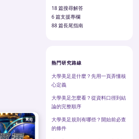
18 篇搜尋解答
6 篇支援專欄
88 篇長尾指南
熱門研究路線
大學美足是什麼？先用一頁弄懂核
心定義
大學美足怎麼看？從資料口徑到結
論的完整順序
大學美足規則有哪些？開始前必查
贊助
的條件