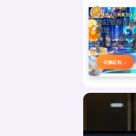
手慢的人只能看別人
搶紅包每日限
開放
當日存款達標即可到
頁搶紅包，手速決定
額。
去搶紅包 →