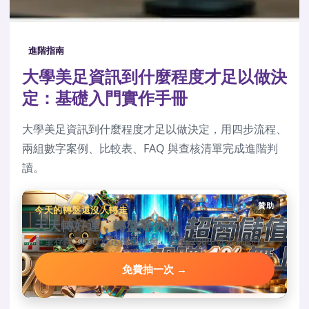
進階指南
大學美足資訊到什麼程度才足以做決
定：基礎入門實作手冊
大學美足資訊到什麼程度才足以做決定，用四步流程、
兩組數字案例、比較表、FAQ 與查核清單完成進階判
讀。
贊助
今天的轉盤還沒人轉走
天天轉好運，轉盤等你抽
單筆存款 3000 就送轉盤機會，最高 2888 每天都能中。
免費抽一次 →