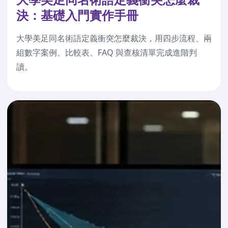
決：基礎入門實作手冊
大學美足同名術語定義衝突怎麼裁決，用四步流程、兩
組數字案例、比較表、FAQ 與查核清單完成進階判
讀。