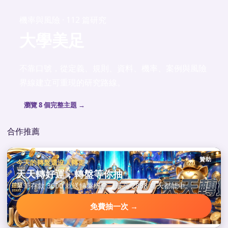
機率與風險 · 112 篇研究
大學美足
不靠口號，從定義、規則、資料、機率、案例與風險
界線建立可重現的研究路線。
瀏覽 8 個完整主題 →
合作推薦
贊助
今天的轉盤還沒人轉走
天天轉好運，轉盤等你抽
單筆存款 3000 就送轉盤機會，最高 2888 每天都能中。
免費抽一次 →