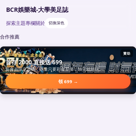
BCR娛樂城-大學美足誌
探索
主題
專欄
關於
切換深色
合作推薦
贊助
第一筆就多三成本金
首存 2000 直接送 699
新會員限定加碼，碼量只要彩金五倍，領完就能玩。
領 699 →