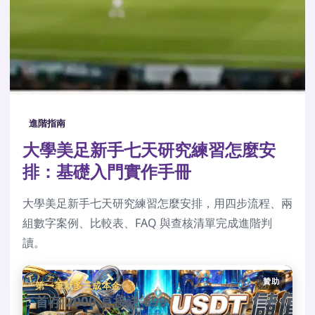
進階指南
大學美足新手七天研究練習怎麼安
排：基礎入門實作手冊
大學美足新手七天研究練習怎麼安排，用四步流程、兩
組數字案例、比較表、FAQ 與查核清單完成進階判
讀。
贊助
第一筆就多三成本金
首存 2000 直接送 699