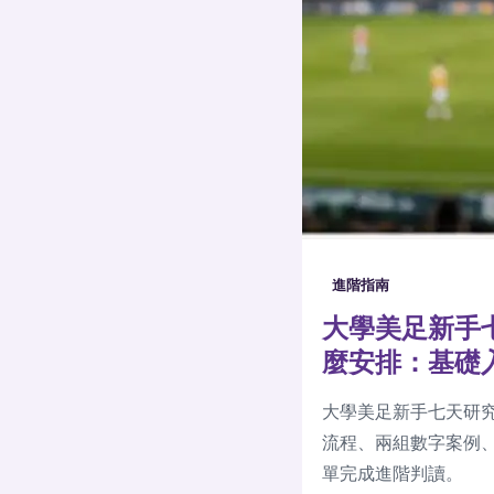
進階指南
大學美足新手
麼安排：基礎
大學美足新手七天研
流程、兩組數字案例、
單完成進階判讀。