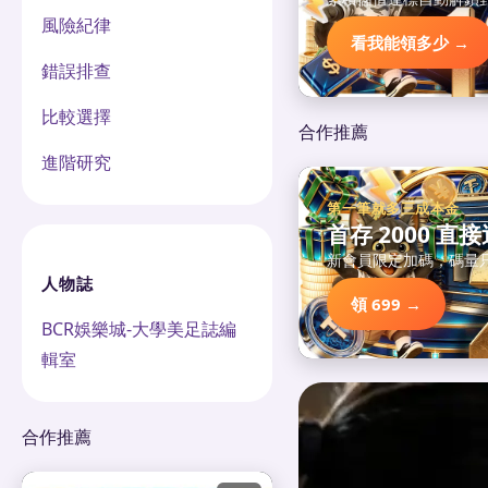
風險紀律
看我能領多少 →
錯誤排查
比較選擇
合作推薦
進階研究
第一筆就多三成本金
首存 2000 直接
新會員限定加碼，碼量
人物誌
領 699 →
BCR娛樂城-大學美足誌編
輯室
合作推薦