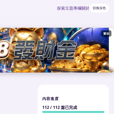
探索
主題
專欄
關於
切換深色
贊助
內容進度
112 / 112 篇已完成