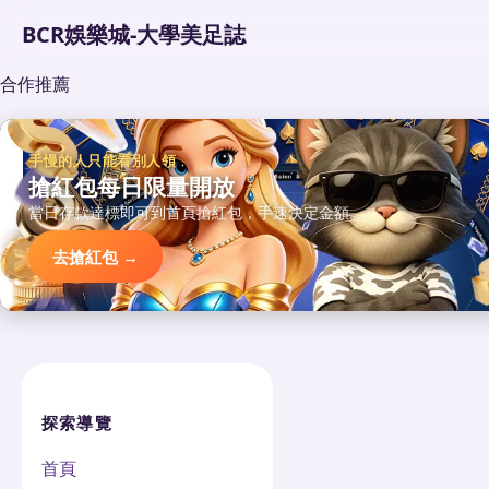
BCR娛樂城-大學美足誌
合作推薦
手慢的人只能看別人領
搶紅包每日限量開放
當日存款達標即可到首頁搶紅包，手速決定金額。
去搶紅包 →
探索導覽
首頁