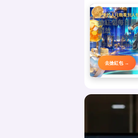
手慢的人只能看別人
搶紅包每日限
開放
當日存款達標即可到
頁搶紅包，手速決定
額。
去搶紅包 →