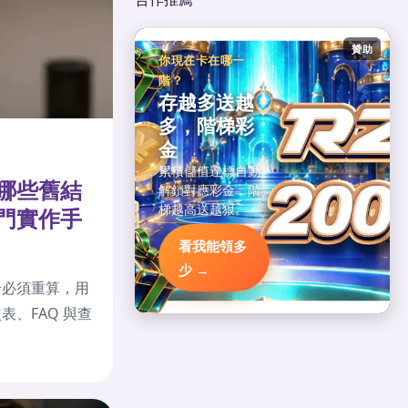
贊助
你現在卡在哪一
階？
存越多送越
多，階梯彩
金
累積儲值達標自動
哪些舊結
解鎖對應彩金，階
梯越高送越狠。
門實作手
看我能領多
少 →
論必須重算，用
、FAQ 與查