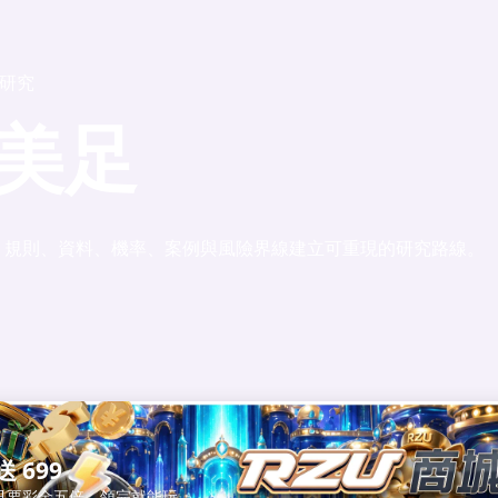
篇研究
美足
、規則、資料、機率、案例與風險界線建立可重現的研究路線。
送 699
只要彩金五倍，領完就能玩。