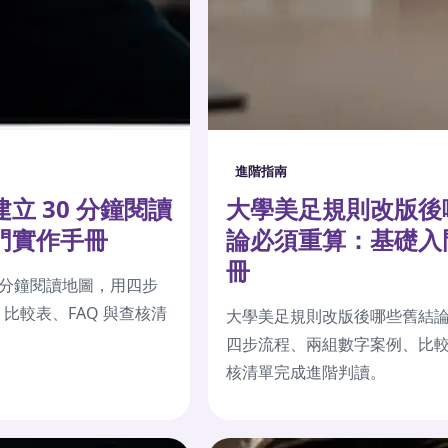
進階指南
立 30 分鐘閱讀
大學美足規則改版後
門實作手冊
論必須重算：基礎入
冊
0 分鐘閱讀地圖，用四步
比較表、FAQ 與查核清
大學美足規則改版後哪些舊結
四步流程、兩組數字案例、比較表
核清單完成進階判讀。