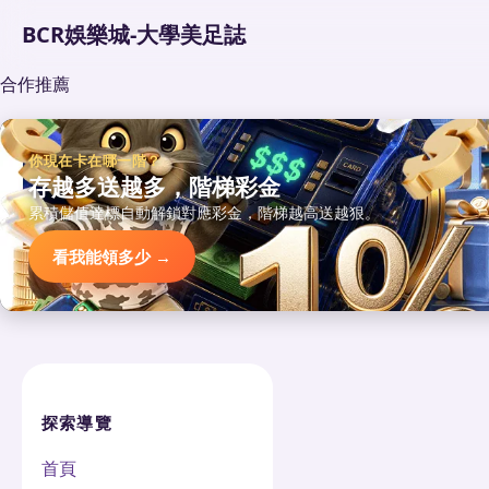
BCR娛樂城-大學美足誌
合作推薦
你現在卡在哪一階？
存越多送越多，階梯彩金
累積儲值達標自動解鎖對應彩金，階梯越高送越狠。
看我能領多少 →
探索導覽
首頁