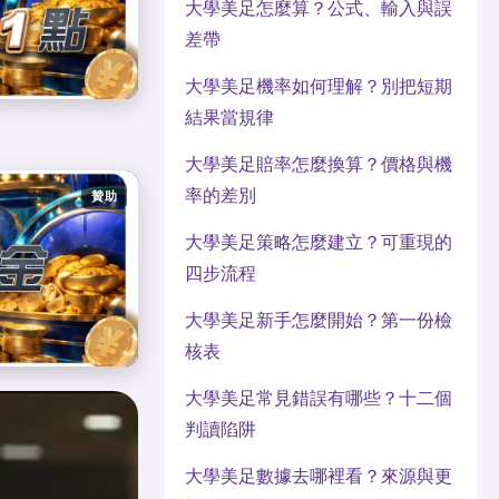
大學美足怎麼算？公式、輸入與誤
差帶
大學美足機率如何理解？別把短期
結果當規律
大學美足賠率怎麼換算？價格與機
率的差別
贊助
大學美足策略怎麼建立？可重現的
四步流程
大學美足新手怎麼開始？第一份檢
核表
大學美足常見錯誤有哪些？十二個
判讀陷阱
大學美足數據去哪裡看？來源與更