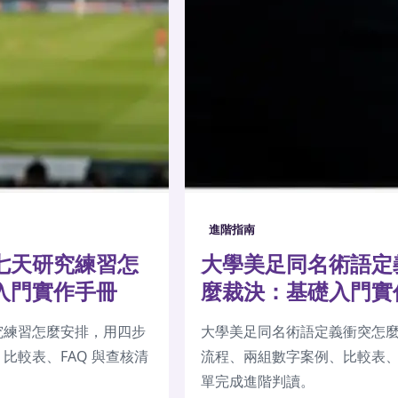
進階指南
七天研究練習怎
大學美足同名術語定
入門實作手冊
麼裁決：基礎入門實
究練習怎麼安排，用四步
大學美足同名術語定義衝突怎
比較表、FAQ 與查核清
流程、兩組數字案例、比較表、F
單完成進階判讀。