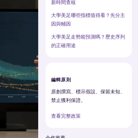
新時間查核
大學美足哪些指標值得看？先分主
因與輔因
大學美足走勢能預測嗎？歷史序列
的正確用途
編輯原則
原創撰寫、標示假設、保留未知、
禁止獲利保證。
查看完整政策
合作推薦