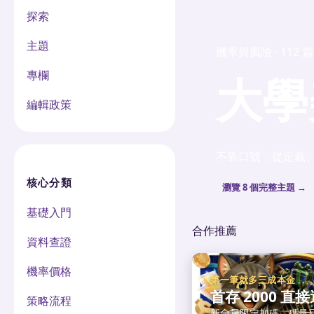
探索
主題
機率與風險 · 112 
大學
專欄
編輯政策
不靠口號，從定義
核心分類
瀏覽 8 個完整主題 →
基礎入門
合作推薦
資料查證
機率價格
第一筆就多三成本金
首存 2000 直接
策略流程
新會員限定加碼，碼量