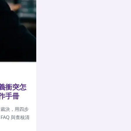
義衝突怎
作手冊
麼裁決，用四步
AQ 與查核清