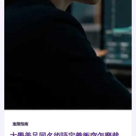
進階指南
大學美足同名術語定義衝突怎麼裁