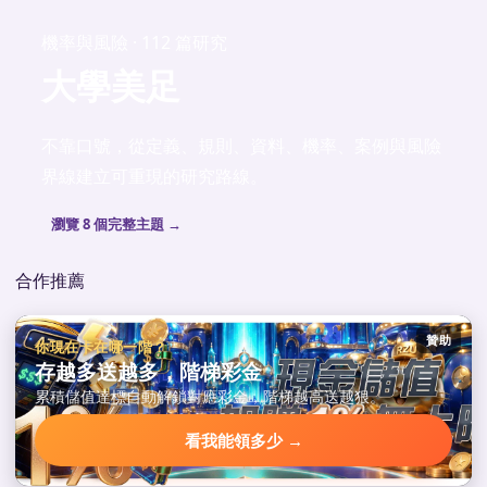
機率與風險 · 112 篇研究
大學美足
不靠口號，從定義、規則、資料、機率、案例與風險
界線建立可重現的研究路線。
瀏覽 8 個完整主題 →
合作推薦
贊助
你現在卡在哪一階？
存越多送越多，階梯彩金
累積儲值達標自動解鎖對應彩金，階梯越高送越狠。
看我能領多少 →