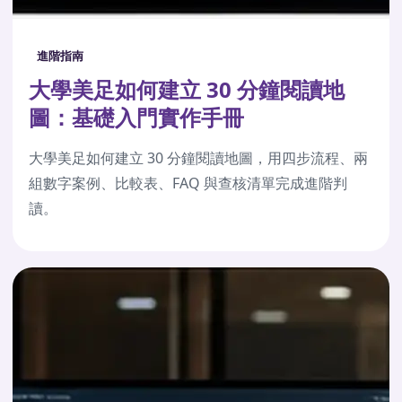
進階指南
大學美足如何建立 30 分鐘閱讀地
圖：基礎入門實作手冊
大學美足如何建立 30 分鐘閱讀地圖，用四步流程、兩
組數字案例、比較表、FAQ 與查核清單完成進階判
讀。