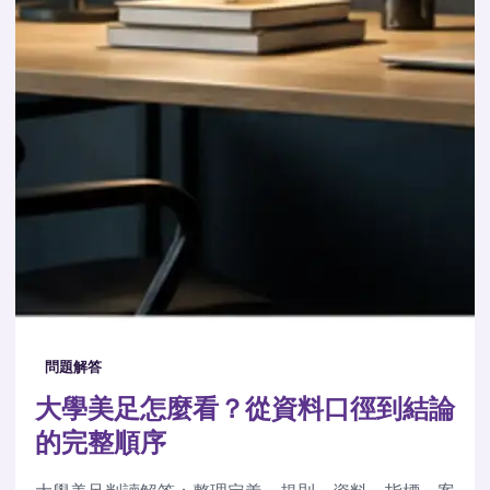
問題解答
大學美足怎麼看？從資料口徑到結論
的完整順序