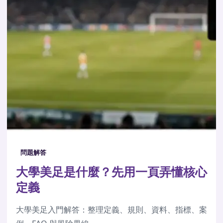
問題解答
大學美足是什麼？先用一頁弄懂核心
定義
大學美足入門解答：整理定義、規則、資料、指標、案