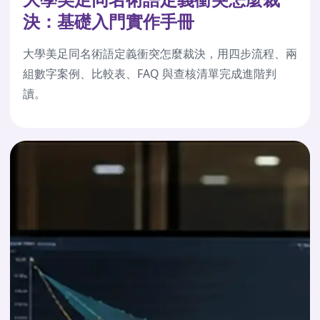
決：基礎入門實作手冊
大學美足同名術語定義衝突怎麼裁決，用四步流程、兩
組數字案例、比較表、FAQ 與查核清單完成進階判
讀。