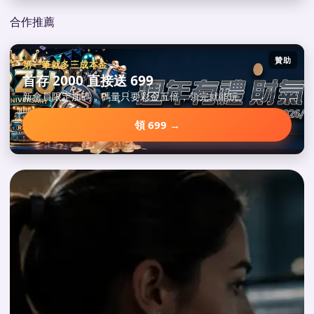
合作推薦
贊助
第一筆就多三成本金
首存 2000 直接送 699
新會員限定加碼，碼量只要彩金五倍，領完就能玩。
領 699 →