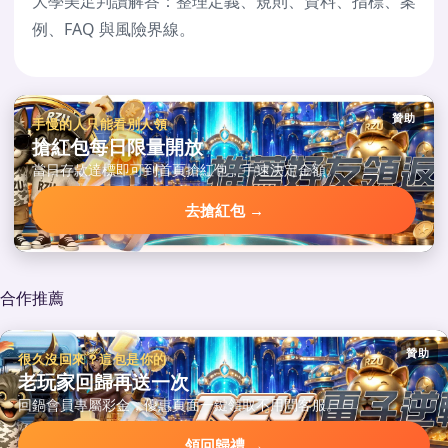
大學美足判讀解答：整理定義、規則、資料、指標、案
例、FAQ 與風險界線。
贊助
手慢的人只能看別人領
搶紅包每日限量開放
當日存款達標即可到首頁搶紅包，手速決定金額。
去搶紅包 →
合作推薦
贊助
很久沒回來？這包是你的
老玩家回歸再送一次
回鍋會員專屬彩金，優惠頁面一鍵領取不用問客服。
領回歸禮 →