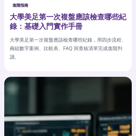
進階指南
大學美足第一次複盤應該檢查哪些紀
錄：基礎入門實作手冊
大學美足第一次複盤應該檢查哪些紀錄，用四步流程、
兩組數字案例、比較表、FAQ 與查核清單完成進階判
讀。