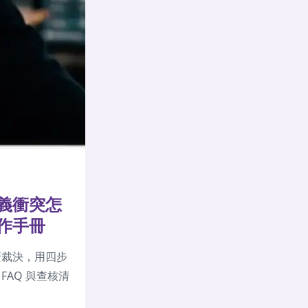
義衝突怎
作手冊
麼裁決，用四步
AQ 與查核清