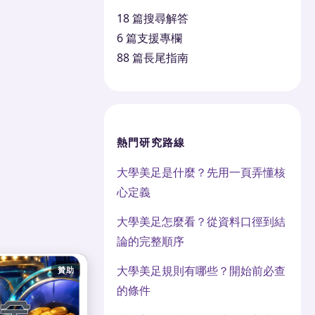
18 篇搜尋解答
6 篇支援專欄
88 篇長尾指南
熱門研究路線
大學美足是什麼？先用一頁弄懂核
心定義
大學美足怎麼看？從資料口徑到結
論的完整順序
大學美足規則有哪些？開始前必查
贊助
的條件