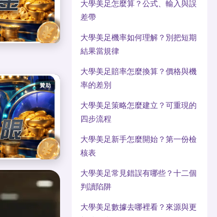
大學美足怎麼算？公式、輸入與誤
差帶
大學美足機率如何理解？別把短期
結果當規律
大學美足賠率怎麼換算？價格與機
率的差別
贊助
大學美足策略怎麼建立？可重現的
四步流程
大學美足新手怎麼開始？第一份檢
核表
大學美足常見錯誤有哪些？十二個
判讀陷阱
大學美足數據去哪裡看？來源與更