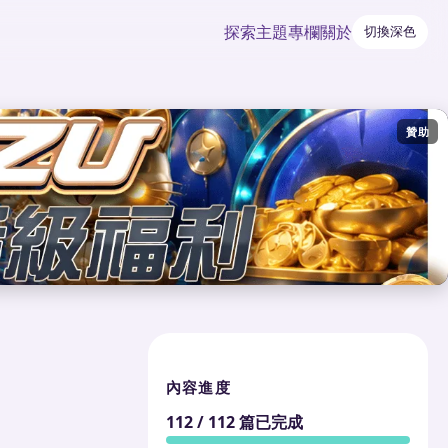
探索
主題
專欄
關於
切換深色
贊助
內容進度
112 / 112 篇已完成