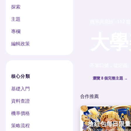
探索
主題
機率與風險 · 112 
大學
專欄
編輯政策
不靠口號，從定義
核心分類
瀏覽 8 個完整主題 →
基礎入門
合作推薦
資料查證
機率價格
手慢的人只能看別人領
搶紅包每日限量
策略流程
當日存款達標即可到首