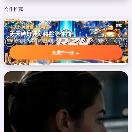
合作推薦
贊助
今天的轉盤還沒人轉走
天天轉好運，轉盤等你抽
單筆存款 3000 就送轉盤機會，最高 2888 每天都能中。
免費抽一次 →