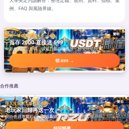
大學美足判讀解答：整理定義、規則、資料、指標、案
例、FAQ 與風險界線。
贊助
第一筆就多三成本金
首存 2000 直接送 699
新會員限定加碼，碼量只要彩金五倍，領完就能玩。
領 699 →
合作推薦
贊助
很久沒回來？這包是你的
老玩家回歸再送一次
回鍋會員專屬彩金，優惠頁面一鍵領取不用問客服。
領回歸禮 →