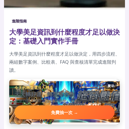
進階指南
大學美足資訊到什麼程度才足以做決
定：基礎入門實作手冊
大學美足資訊到什麼程度才足以做決定，用四步流程、
兩組數字案例、比較表、FAQ 與查核清單完成進階判
讀。
贊助
今天的轉盤還沒人轉走
天天轉好運，轉盤等你抽
單筆存款 3000 就送轉盤機會，最高 2888 每天都能中。
免費抽一次 →