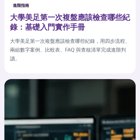
進階指南
大學美足第一次複盤應該檢查哪些紀
錄：基礎入門實作手冊
大學美足第一次複盤應該檢查哪些紀錄，用四步流程、
兩組數字案例、比較表、FAQ 與查核清單完成進階判
讀。