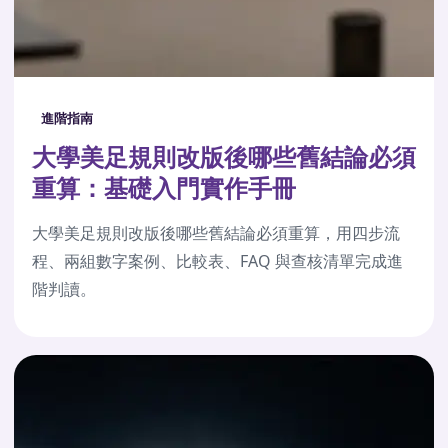
進階指南
大學美足規則改版後哪些舊結論必須
重算：基礎入門實作手冊
大學美足規則改版後哪些舊結論必須重算，用四步流
程、兩組數字案例、比較表、FAQ 與查核清單完成進
階判讀。