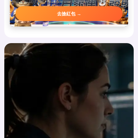
當日存款達標即可到首頁搶紅包，手速決定金額。
去搶紅包 →