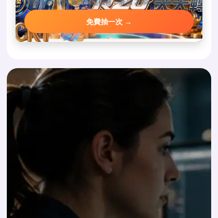
單筆存款 3000 就送轉盤機會，最高 2888 每天都能中。
免費抽一次 →