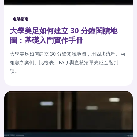
進階指南
大學美足如何建立 30 分鐘閱讀地
圖：基礎入門實作手冊
大學美足如何建立 30 分鐘閱讀地圖，用四步流程、兩
組數字案例、比較表、FAQ 與查核清單完成進階判
讀。