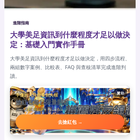
進階指南
大學美足資訊到什麼程度才足以做決
定：基礎入門實作手冊
大學美足資訊到什麼程度才足以做決定，用四步流程、
兩組數字案例、比較表、FAQ 與查核清單完成進階判
讀。
贊助
手慢的人只能看別人領
搶紅包每日限量開放
當日存款達標即可到首頁搶紅包，手速決定金額。
去搶紅包 →