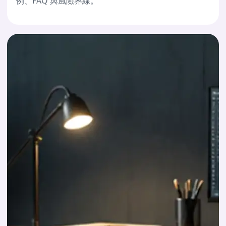
例、FAQ 與風險界線。