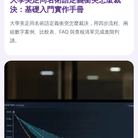
決：基礎入門實作手冊
大學美足同名術語定義衝突怎麼裁決，用四步流程、兩
組數字案例、比較表、FAQ 與查核清單完成進階判
讀。