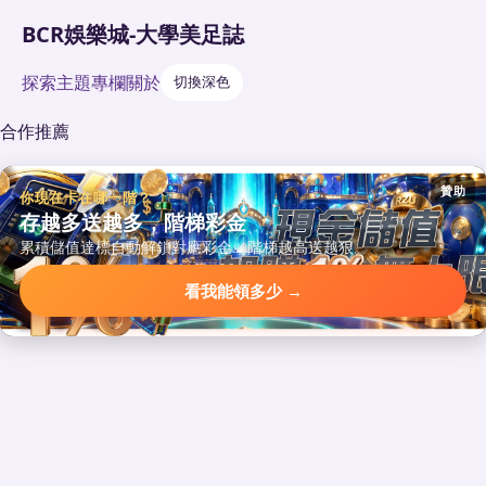
BCR娛樂城-大學美足誌
探索
主題
專欄
關於
切換深色
合作推薦
贊助
你現在卡在哪一階？
存越多送越多，階梯彩金
累積儲值達標自動解鎖對應彩金，階梯越高送越狠。
看我能領多少 →