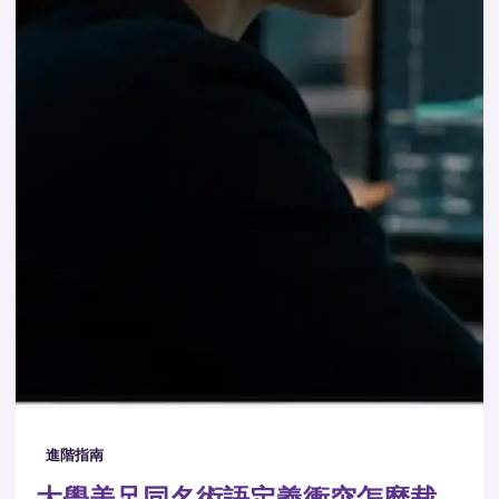
進階指南
大學美足同名術語定義衝突怎麼裁