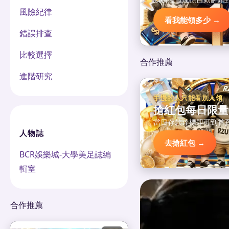
風險紀律
看我能領多少 →
錯誤排查
比較選擇
合作推薦
進階研究
手慢的人只能看別人領
搶紅包每日限量
當日存款達標即可到首
人物誌
去搶紅包 →
BCR娛樂城-大學美足誌編
輯室
合作推薦