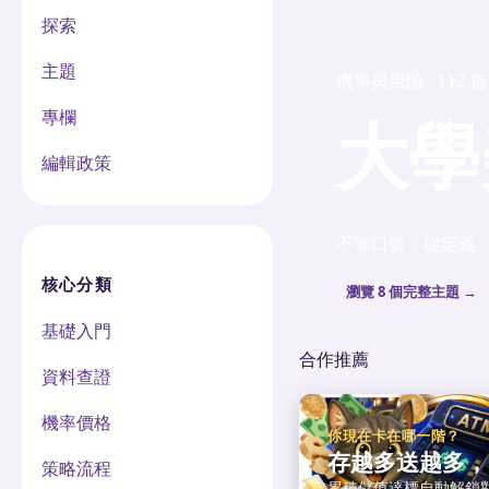
探索
主題
機率與風險 · 112 
大學
專欄
編輯政策
不靠口號，從定義
核心分類
瀏覽 8 個完整主題 →
基礎入門
合作推薦
資料查證
機率價格
你現在卡在哪一階？
存越多送越多，
策略流程
累積儲值達標自動解鎖