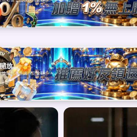
開放
頁搶紅包，手速決定金額。