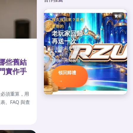
贊助
很久沒回來？這包
是你的
老玩家回歸
再送一次
回鍋會員專屬彩
金，優惠頁面一鍵
哪些舊結
領取不用問客服。
門實作手
領回歸禮
→
論必須重算，用
、FAQ 與查