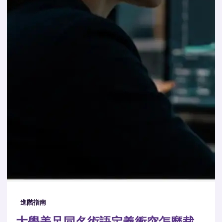
進階指南
大學美足同名術語定義衝突怎麼裁