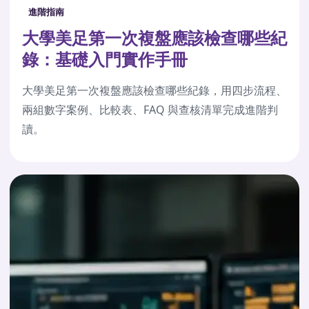
進階指南
大學美足第一次複盤應該檢查哪些紀
錄：基礎入門實作手冊
大學美足第一次複盤應該檢查哪些紀錄，用四步流程、
兩組數字案例、比較表、FAQ 與查核清單完成進階判
讀。