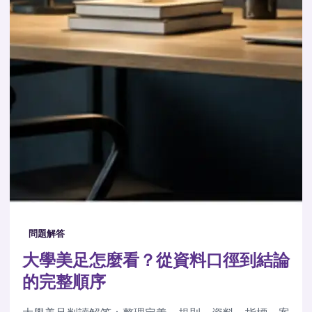
問題解答
大學美足怎麼看？從資料口徑到結論
的完整順序