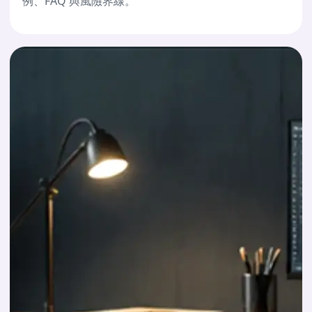
例、FAQ 與風險界線。