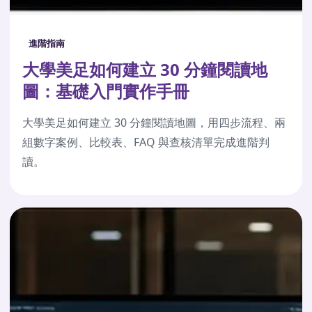
進階指南
大學美足如何建立 30 分鐘閱讀地
圖：基礎入門實作手冊
大學美足如何建立 30 分鐘閱讀地圖，用四步流程、兩
組數字案例、比較表、FAQ 與查核清單完成進階判
讀。