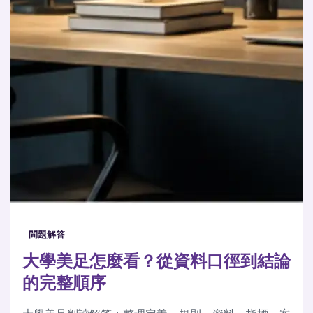
問題解答
大學美足怎麼看？從資料口徑到結論
的完整順序