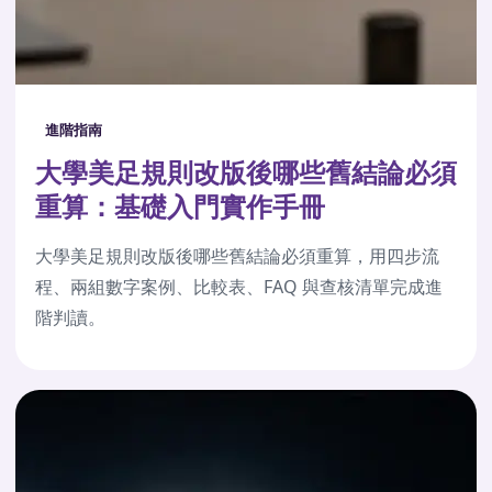
進階指南
大學美足規則改版後哪些舊結論必須
重算：基礎入門實作手冊
大學美足規則改版後哪些舊結論必須重算，用四步流
程、兩組數字案例、比較表、FAQ 與查核清單完成進
階判讀。