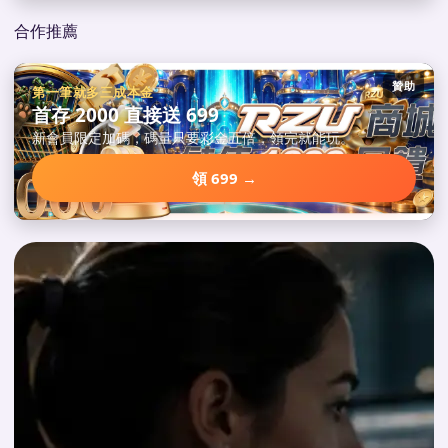
合作推薦
贊助
第一筆就多三成本金
首存 2000 直接送 699
新會員限定加碼，碼量只要彩金五倍，領完就能玩。
領 699 →