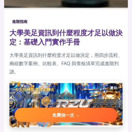
進階指南
大學美足資訊到什麼程度才足以做決
定：基礎入門實作手冊
大學美足資訊到什麼程度才足以做決定，用四步流程、
兩組數字案例、比較表、FAQ 與查核清單完成進階判
讀。
贊助
今天的轉盤還沒人轉走
天天轉好運，轉盤等你抽
單筆存款 3000 就送轉盤機會，最高 2888 每天都能中。
免費抽一次 →