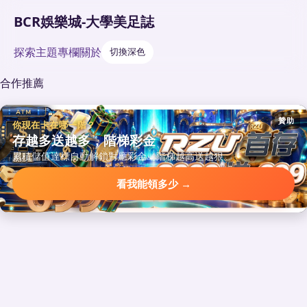
BCR娛樂城-大學美足誌
探索
主題
專欄
關於
切換深色
合作推薦
贊助
你現在卡在哪一階？
存越多送越多，階梯彩金
累積儲值達標自動解鎖對應彩金，階梯越高送越狠。
看我能領多少 →