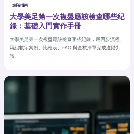
進階指南
大學美足第一次複盤應該檢查哪些紀
錄：基礎入門實作手冊
大學美足第一次複盤應該檢查哪些紀錄，用四步流程、
兩組數字案例、比較表、FAQ 與查核清單完成進階判
讀。