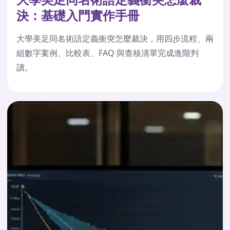
決：基礎入門實作手冊
大學美足同名術語定義衝突怎麼裁決，用四步流程、兩
組數字案例、比較表、FAQ 與查核清單完成進階判
讀。