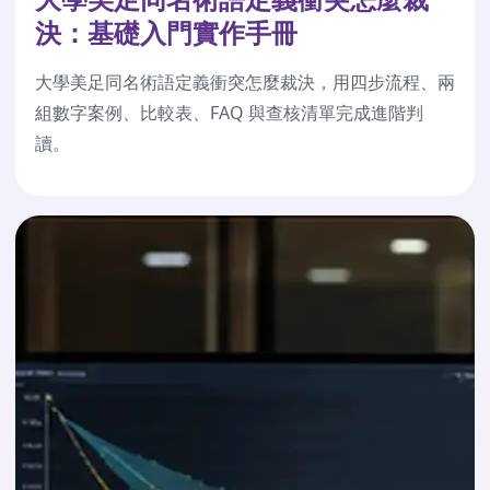
決：基礎入門實作手冊
大學美足同名術語定義衝突怎麼裁決，用四步流程、兩
組數字案例、比較表、FAQ 與查核清單完成進階判
讀。