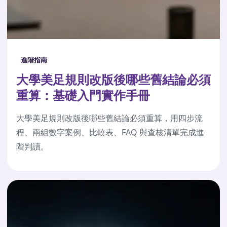
進階指南
大學美足規則改版後哪些舊結論必須
重算：基礎入門實作手冊
大學美足規則改版後哪些舊結論必須重算，用四步流
程、兩組數字案例、比較表、FAQ 與查核清單完成進
階判讀。