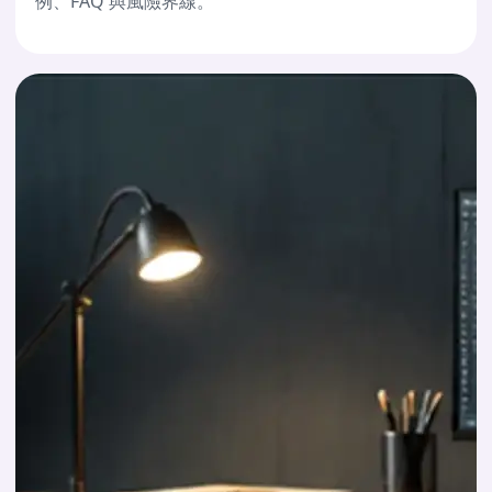
例、FAQ 與風險界線。