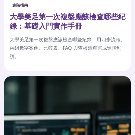
進階指南
大學美足第一次複盤應該檢查哪些紀
錄：基礎入門實作手冊
大學美足第一次複盤應該檢查哪些紀錄，用四步流程、
兩組數字案例、比較表、FAQ 與查核清單完成進階判
讀。