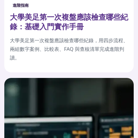
進階指南
大學美足第一次複盤應該檢查哪些紀
錄：基礎入門實作手冊
大學美足第一次複盤應該檢查哪些紀錄，用四步流程、
兩組數字案例、比較表、FAQ 與查核清單完成進階判
讀。