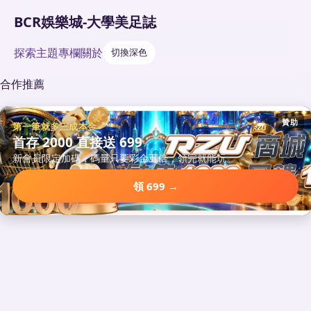
BCR娛樂城-大學美足誌
探索
主題
專欄
關於
切換深色
合作推薦
贊助
第一筆就多三成本金
首存 2000 直接送 699
新會員限定加碼，碼量只要彩金五倍，領完就能玩。
領 699 →