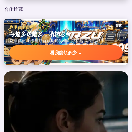
合作推薦
贊助
你現在卡在哪一階？
存越多送越多，階梯彩金
累積儲值達標自動解鎖對應彩金，階梯越高送越狠。
看我能領多少 →