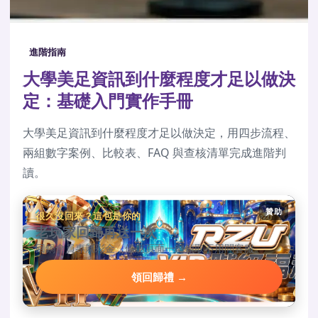
進階指南
大學美足資訊到什麼程度才足以做決
定：基礎入門實作手冊
大學美足資訊到什麼程度才足以做決定，用四步流程、
兩組數字案例、比較表、FAQ 與查核清單完成進階判
讀。
贊助
很久沒回來？這包是你的
老玩家回歸再送一次
回鍋會員專屬彩金，優惠頁面一鍵領取不用問客服。
領回歸禮 →