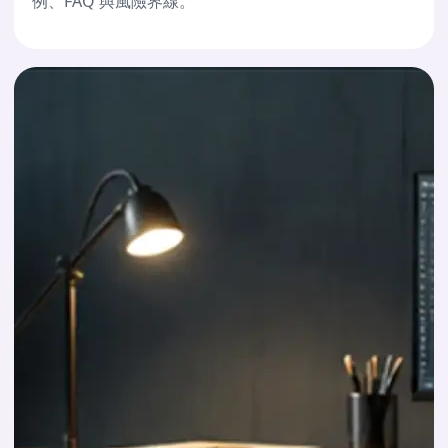
例、FAQ 與風險界線。