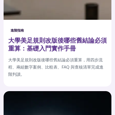
進階指南
大學美足規則改版後哪些舊結論必須
重算：基礎入門實作手冊
大學美足規則改版後哪些舊結論必須重算，用四步流
程、兩組數字案例、比較表、FAQ 與查核清單完成進
階判讀。