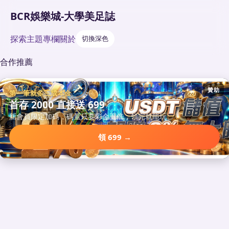
BCR娛樂城-大學美足誌
探索
主題
專欄
關於
切換深色
合作推薦
贊助
第一筆就多三成本金
首存 2000 直接送 699
新會員限定加碼，碼量只要彩金五倍，領完就能玩。
領 699 →