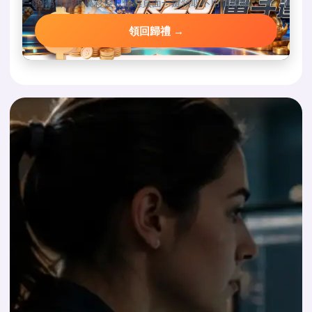
回鍋會員專屬彩金，優惠頁面一鍵領取不用問客服。
領回歸禮 →