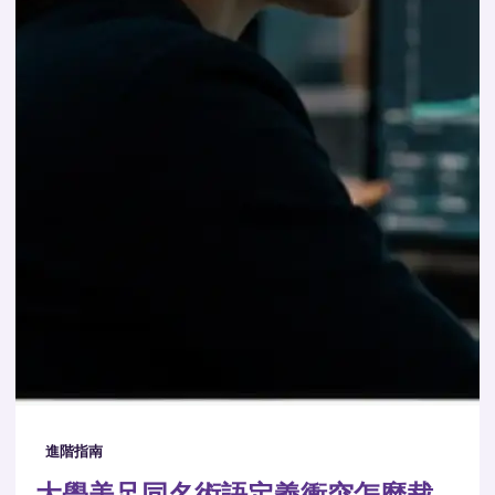
進階指南
大學美足同名術語定義衝突怎麼裁