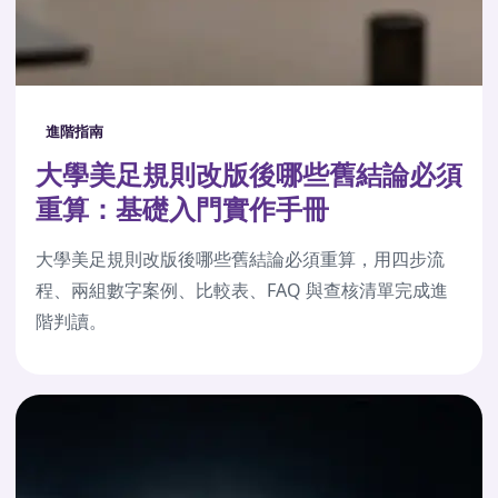
進階指南
大學美足規則改版後哪些舊結論必須
重算：基礎入門實作手冊
大學美足規則改版後哪些舊結論必須重算，用四步流
程、兩組數字案例、比較表、FAQ 與查核清單完成進
階判讀。