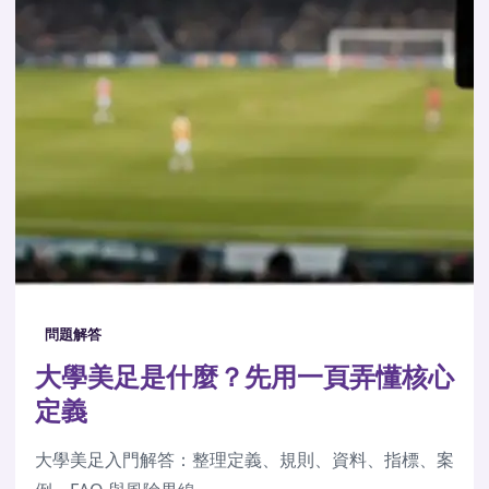
問題解答
大學美足是什麼？先用一頁弄懂核心
定義
大學美足入門解答：整理定義、規則、資料、指標、案