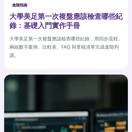
進階指南
大學美足第一次複盤應該檢查哪些紀
錄：基礎入門實作手冊
大學美足第一次複盤應該檢查哪些紀錄，用四步流程、
兩組數字案例、比較表、FAQ 與查核清單完成進階判
讀。