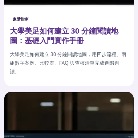
進階指南
大學美足如何建立 30 分鐘閱讀地
圖：基礎入門實作手冊
大學美足如何建立 30 分鐘閱讀地圖，用四步流程、兩
組數字案例、比較表、FAQ 與查核清單完成進階判
讀。