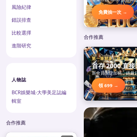
風險紀律
免費抽一次 →
錯誤排查
比較選擇
合作推薦
進階研究
第一筆就多三成本金
首存 2000 直接
新會員限定加碼，碼量
人物誌
領 699 →
BCR娛樂城-大學美足誌編
輯室
合作推薦