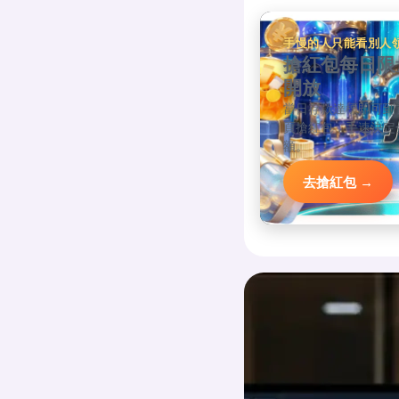
手慢的人只能看別人
搶紅包每日限
開放
當日存款達標即可到
頁搶紅包，手速決定
額。
去搶紅包 →