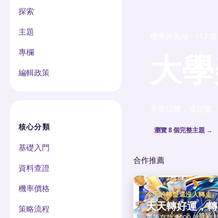
探索
主題
機率與風險 · 112 
大學
專欄
編輯政策
不靠口號，從定義
核心分類
瀏覽 8 個完整主題 →
基礎入門
合作推薦
資料查證
機率價格
今天的轉盤還沒人轉走
天天轉好運，轉
策略流程
單筆存款 3000 就送轉