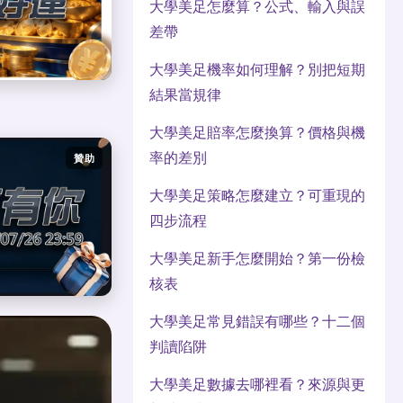
大學美足怎麼算？公式、輸入與誤
差帶
大學美足機率如何理解？別把短期
結果當規律
大學美足賠率怎麼換算？價格與機
率的差別
贊助
大學美足策略怎麼建立？可重現的
四步流程
大學美足新手怎麼開始？第一份檢
核表
大學美足常見錯誤有哪些？十二個
判讀陷阱
大學美足數據去哪裡看？來源與更