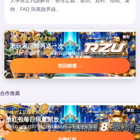
大學美足判讀解答：整理定義、規則、資料、指標、案
例、FAQ 與風險界線。
贊助
很久沒回來？這包是你的
老玩家回歸再送一次
回鍋會員專屬彩金，優惠頁面一鍵領取不用問客服。
領回歸禮 →
合作推薦
贊助
手慢的人只能看別人領
搶紅包每日限量開放
當日存款達標即可到首頁搶紅包，手速決定金額。
去搶紅包 →