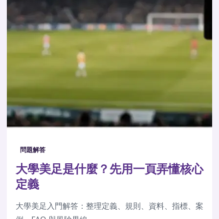
問題解答
大學美足是什麼？先用一頁弄懂核心
定義
大學美足入門解答：整理定義、規則、資料、指標、案