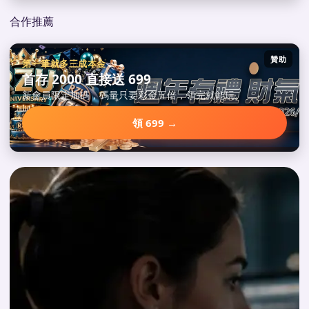
合作推薦
贊助
第一筆就多三成本金
首存 2000 直接送 699
新會員限定加碼，碼量只要彩金五倍，領完就能玩。
領 699 →