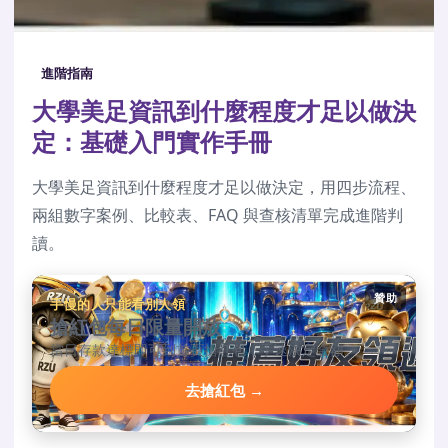
進階指南
大學美足資訊到什麼程度才足以做決
定：基礎入門實作手冊
大學美足資訊到什麼程度才足以做決定，用四步流程、
兩組數字案例、比較表、FAQ 與查核清單完成進階判
讀。
贊助
手慢的人只能看別人領
搶紅包每日限量開放
當日存款達標即可到首頁搶紅包，手速決定金額。
去搶紅包 →