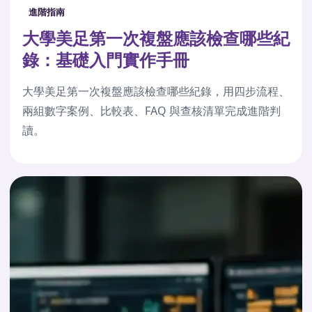
進階指南
大學美足第一次複盤應該檢查哪些紀
錄：基礎入門實作手冊
大學美足第一次複盤應該檢查哪些紀錄，用四步流程、
兩組數字案例、比較表、FAQ 與查核清單完成進階判
讀。