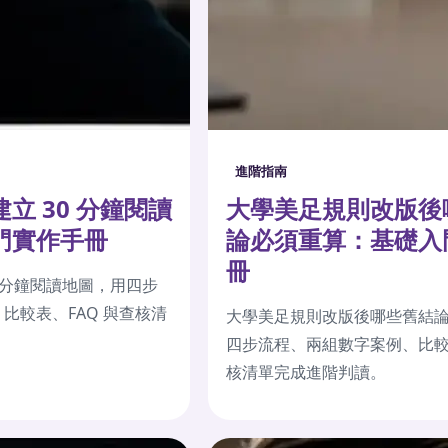
進階指南
立 30 分鐘閱讀
大學美足規則改版後
門實作手冊
論必須重算：基礎入
冊
0 分鐘閱讀地圖，用四步
比較表、FAQ 與查核清
大學美足規則改版後哪些舊結
四步流程、兩組數字案例、比較表
核清單完成進階判讀。