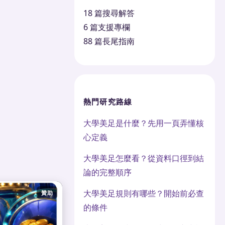
18 篇搜尋解答
6 篇支援專欄
88 篇長尾指南
熱門研究路線
大學美足是什麼？先用一頁弄懂核
心定義
大學美足怎麼看？從資料口徑到結
論的完整順序
大學美足規則有哪些？開始前必查
贊助
的條件