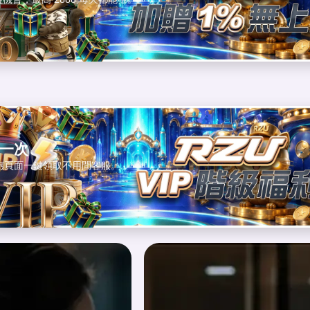
的
一次
惠頁面一鍵領取不用問客服。