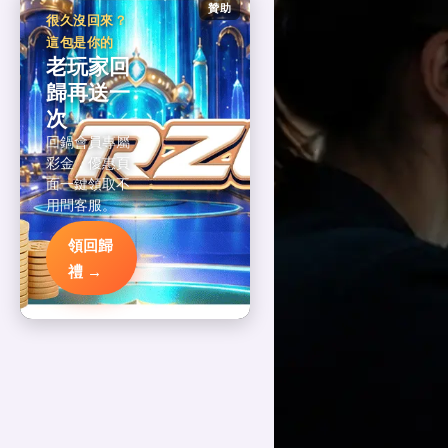
贊助
很久沒回來？
這包是你的
老玩家回
歸再送一
次
回鍋會員專屬
彩金，優惠頁
面一鍵領取不
用問客服。
領回歸
禮 →