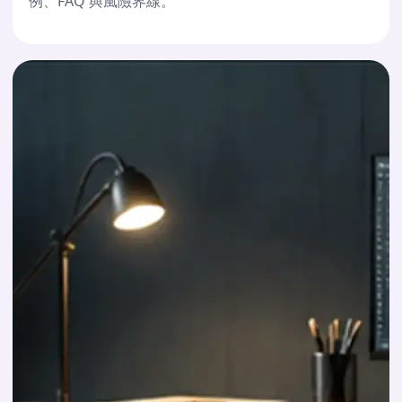
例、FAQ 與風險界線。