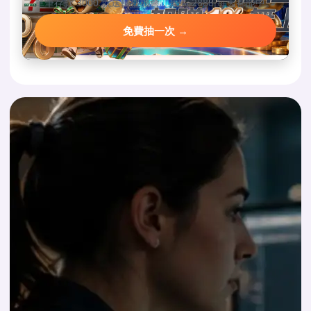
單筆存款 3000 就送轉盤機會，最高 2888 每天都能中。
免費抽一次 →