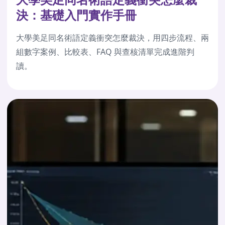
決：基礎入門實作手冊
大學美足同名術語定義衝突怎麼裁決，用四步流程、兩
組數字案例、比較表、FAQ 與查核清單完成進階判
讀。