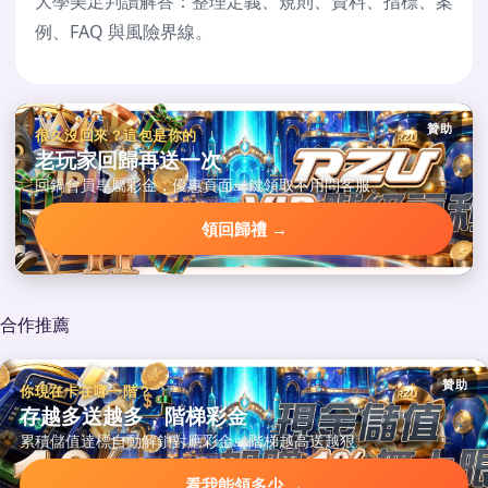
大學美足判讀解答：整理定義、規則、資料、指標、案
例、FAQ 與風險界線。
贊助
很久沒回來？這包是你的
老玩家回歸再送一次
回鍋會員專屬彩金，優惠頁面一鍵領取不用問客服。
領回歸禮 →
合作推薦
贊助
你現在卡在哪一階？
存越多送越多，階梯彩金
累積儲值達標自動解鎖對應彩金，階梯越高送越狠。
看我能領多少 →