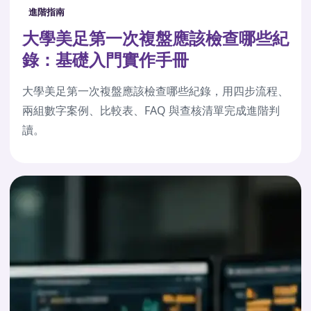
進階指南
大學美足第一次複盤應該檢查哪些紀
錄：基礎入門實作手冊
大學美足第一次複盤應該檢查哪些紀錄，用四步流程、
兩組數字案例、比較表、FAQ 與查核清單完成進階判
讀。