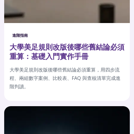
進階指南
大學美足規則改版後哪些舊結論必須
重算：基礎入門實作手冊
大學美足規則改版後哪些舊結論必須重算，用四步流
程、兩組數字案例、比較表、FAQ 與查核清單完成進
階判讀。