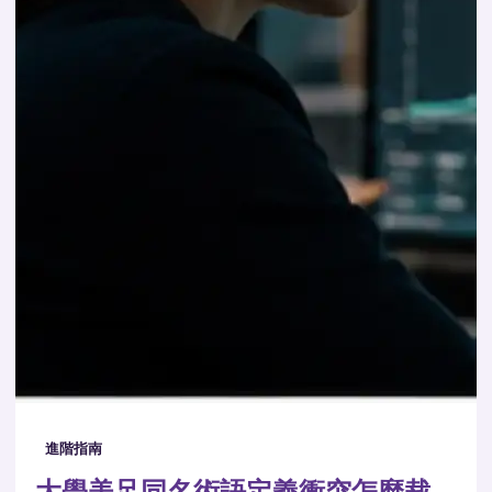
進階指南
大學美足同名術語定義衝突怎麼裁