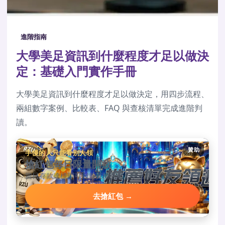
進階指南
大學美足資訊到什麼程度才足以做決
定：基礎入門實作手冊
大學美足資訊到什麼程度才足以做決定，用四步流程、
兩組數字案例、比較表、FAQ 與查核清單完成進階判
讀。
贊助
手慢的人只能看別人領
搶紅包每日限量開放
當日存款達標即可到首頁搶紅包，手速決定金額。
去搶紅包 →