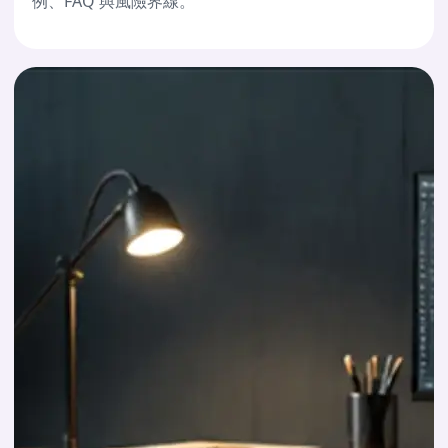
例、FAQ 與風險界線。