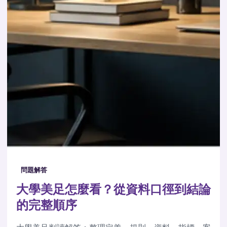
問題解答
大學美足怎麼看？從資料口徑到結論
的完整順序