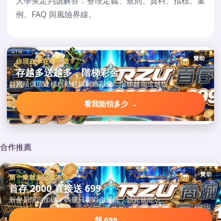
大學美足判讀解答：整理定義、規則、資料、指標、案
例、FAQ 與風險界線。
贊助
你現在卡在哪一階？
存越多送越多，階梯彩金
累積儲值達標自動解鎖對應彩金，階梯越高送越狠。
看我能領多少 →
合作推薦
贊助
第一筆就多三成本金
首存 2000 直接送 699
新會員限定加碼，碼量只要彩金五倍，領完就能玩。
領 699 →