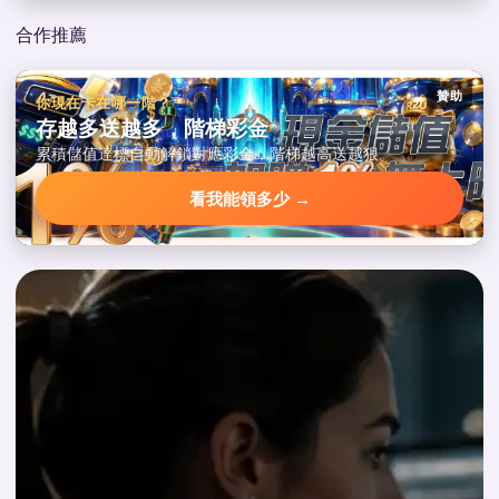
合作推薦
贊助
你現在卡在哪一階？
存越多送越多，階梯彩金
累積儲值達標自動解鎖對應彩金，階梯越高送越狠。
看我能領多少 →