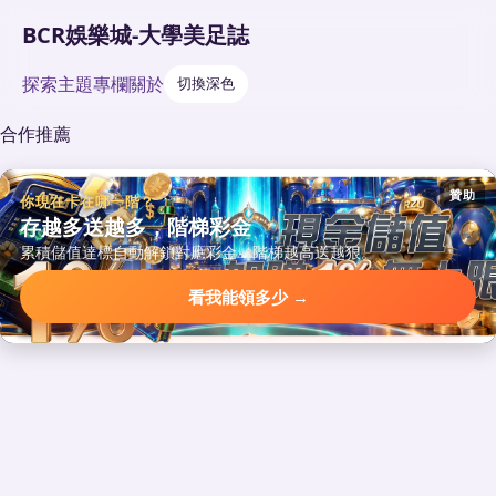
BCR娛樂城-大學美足誌
探索
主題
專欄
關於
切換深色
合作推薦
贊助
你現在卡在哪一階？
存越多送越多，階梯彩金
累積儲值達標自動解鎖對應彩金，階梯越高送越狠。
看我能領多少 →