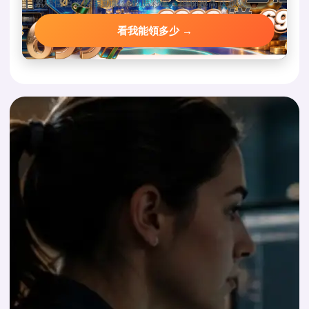
累積儲值達標自動解鎖對應彩金，階梯越高送越狠。
看我能領多少 →