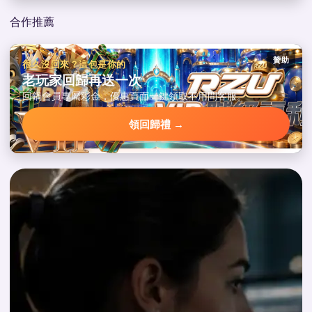
合作推薦
贊助
很久沒回來？這包是你的
老玩家回歸再送一次
回鍋會員專屬彩金，優惠頁面一鍵領取不用問客服。
領回歸禮 →