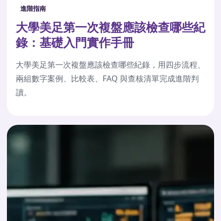
進階指南
大學美足第一次複盤應該檢查哪些紀
錄：基礎入門實作手冊
大學美足第一次複盤應該檢查哪些紀錄，用四步流程、
兩組數字案例、比較表、FAQ 與查核清單完成進階判
讀。