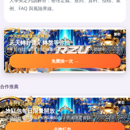
大學美足判讀解答：整理定義、規則、資料、指標、案
例、FAQ 與風險界線。
贊助
今天的轉盤還沒人轉走
天天轉好運，轉盤等你抽
單筆存款 3000 就送轉盤機會，最高 2888 每天都能中。
免費抽一次 →
合作推薦
贊助
手慢的人只能看別人領
搶紅包每日限量開放
當日存款達標即可到首頁搶紅包，手速決定金額。
去搶紅包 →