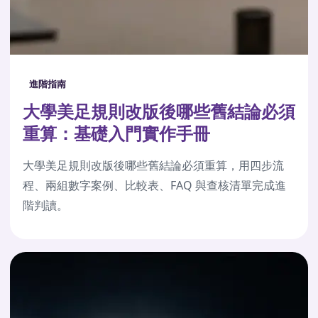
進階指南
大學美足規則改版後哪些舊結論必須
重算：基礎入門實作手冊
大學美足規則改版後哪些舊結論必須重算，用四步流
程、兩組數字案例、比較表、FAQ 與查核清單完成進
階判讀。