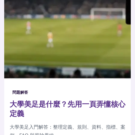
問題解答
大學美足是什麼？先用一頁弄懂核心
定義
大學美足入門解答：整理定義、規則、資料、指標、案