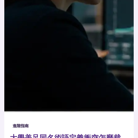
進階指南
大學美足同名術語定義衝突怎麼裁