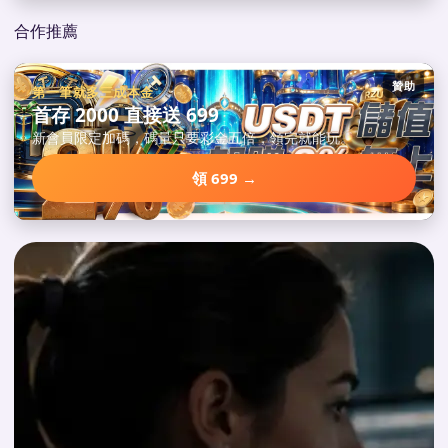
合作推薦
贊助
第一筆就多三成本金
首存 2000 直接送 699
新會員限定加碼，碼量只要彩金五倍，領完就能玩。
領 699 →