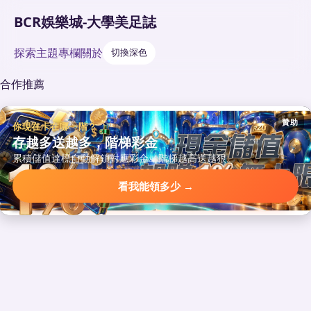
BCR娛樂城-大學美足誌
探索
主題
專欄
關於
切換深色
合作推薦
贊助
你現在卡在哪一階？
存越多送越多，階梯彩金
累積儲值達標自動解鎖對應彩金，階梯越高送越狠。
看我能領多少 →