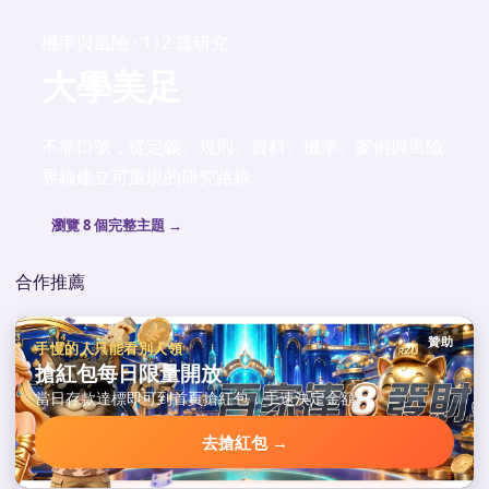
機率與風險 · 112 篇研究
大學美足
不靠口號，從定義、規則、資料、機率、案例與風險
界線建立可重現的研究路線。
瀏覽 8 個完整主題 →
合作推薦
贊助
手慢的人只能看別人領
搶紅包每日限量開放
當日存款達標即可到首頁搶紅包，手速決定金額。
去搶紅包 →