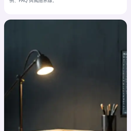
例、FAQ 與風險界線。