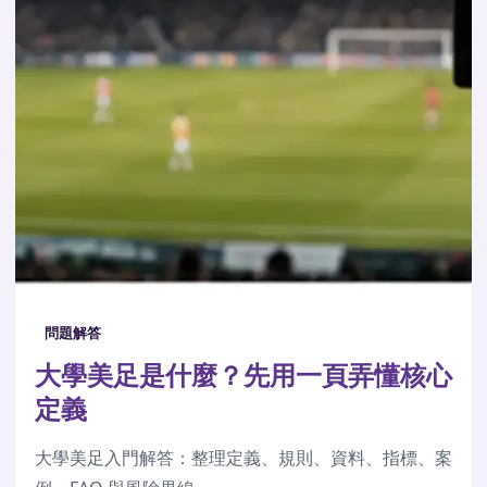
問題解答
大學美足是什麼？先用一頁弄懂核心
定義
大學美足入門解答：整理定義、規則、資料、指標、案