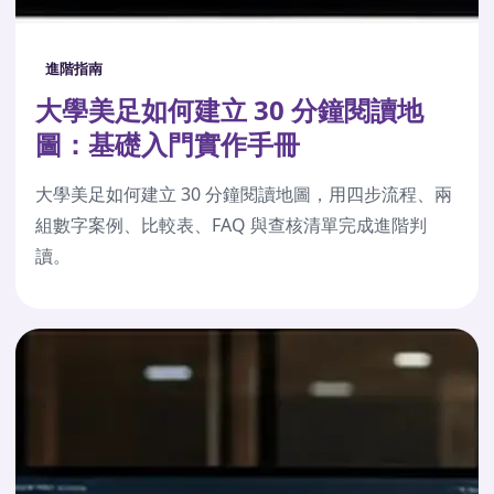
進階指南
大學美足如何建立 30 分鐘閱讀地
圖：基礎入門實作手冊
大學美足如何建立 30 分鐘閱讀地圖，用四步流程、兩
組數字案例、比較表、FAQ 與查核清單完成進階判
讀。