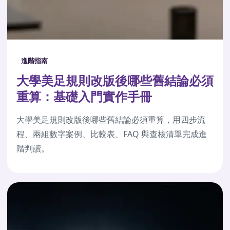
進階指南
大學美足規則改版後哪些舊結論必須
重算：基礎入門實作手冊
大學美足規則改版後哪些舊結論必須重算，用四步流
程、兩組數字案例、比較表、FAQ 與查核清單完成進
階判讀。