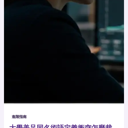
進階指南
大學美足同名術語定義衝突怎麼裁