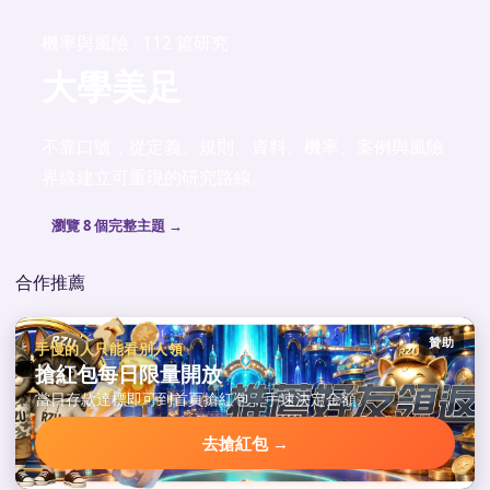
機率與風險 · 112 篇研究
大學美足
不靠口號，從定義、規則、資料、機率、案例與風險
界線建立可重現的研究路線。
瀏覽 8 個完整主題 →
合作推薦
贊助
手慢的人只能看別人領
搶紅包每日限量開放
當日存款達標即可到首頁搶紅包，手速決定金額。
去搶紅包 →