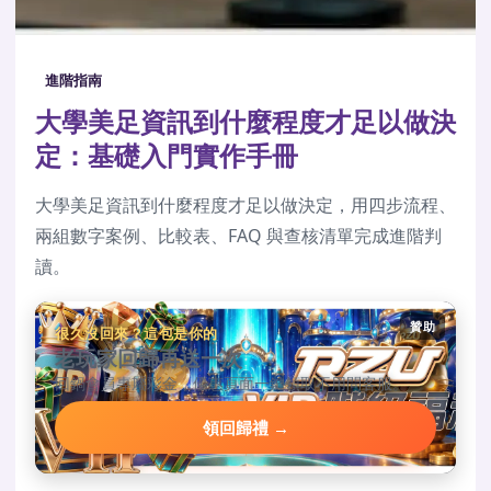
進階指南
大學美足資訊到什麼程度才足以做決
定：基礎入門實作手冊
大學美足資訊到什麼程度才足以做決定，用四步流程、
兩組數字案例、比較表、FAQ 與查核清單完成進階判
讀。
贊助
很久沒回來？這包是你的
老玩家回歸再送一次
回鍋會員專屬彩金，優惠頁面一鍵領取不用問客服。
領回歸禮 →