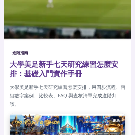
進階指南
大學美足新手七天研究練習怎麼安
排：基礎入門實作手冊
大學美足新手七天研究練習怎麼安排，用四步流程、兩
組數字案例、比較表、FAQ 與查核清單完成進階判
讀。
贊助
很久沒回來？這包是你的
老玩家回歸再送一次