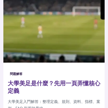
問題解答
大學美足是什麼？先用一頁弄懂核心
定義
大學美足入門解答：整理定義、規則、資料、指標、案