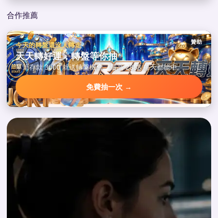
合作推薦
贊助
今天的轉盤還沒人轉走
天天轉好運，轉盤等你抽
單筆存款 3000 就送轉盤機會，最高 2888 每天都能中。
免費抽一次 →