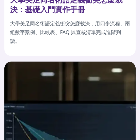
決：基礎入門實作手冊
大學美足同名術語定義衝突怎麼裁決，用四步流程、兩
組數字案例、比較表、FAQ 與查核清單完成進階判
讀。