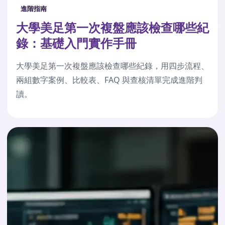
進階指南
大學美足第一次複盤應該檢查哪些紀
錄：基礎入門實作手冊
大學美足第一次複盤應該檢查哪些紀錄，用四步流程、
兩組數字案例、比較表、FAQ 與查核清單完成進階判
讀。