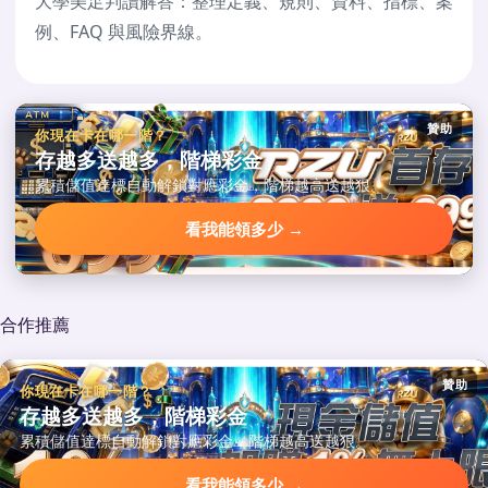
大學美足判讀解答：整理定義、規則、資料、指標、案
例、FAQ 與風險界線。
贊助
你現在卡在哪一階？
存越多送越多，階梯彩金
累積儲值達標自動解鎖對應彩金，階梯越高送越狠。
看我能領多少 →
合作推薦
贊助
你現在卡在哪一階？
存越多送越多，階梯彩金
累積儲值達標自動解鎖對應彩金，階梯越高送越狠。
看我能領多少 →