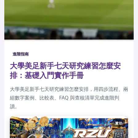
進階指南
大學美足新手七天研究練習怎麼安
排：基礎入門實作手冊
大學美足新手七天研究練習怎麼安排，用四步流程、兩
組數字案例、比較表、FAQ 與查核清單完成進階判
讀。
贊助
第一筆就多三成本金
首存 2000 直接送 699