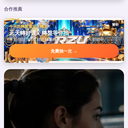
合作推薦
贊助
今天的轉盤還沒人轉走
天天轉好運，轉盤等你抽
單筆存款 3000 就送轉盤機會，最高 2888 每天都能中。
免費抽一次 →