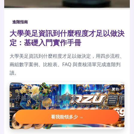
進階指南
大學美足資訊到什麼程度才足以做決
定：基礎入門實作手冊
大學美足資訊到什麼程度才足以做決定，用四步流程、
兩組數字案例、比較表、FAQ 與查核清單完成進階判
讀。
贊助
你現在卡在哪一階？
存越多送越多，階梯彩金
累積儲值達標自動解鎖對應彩金，階梯越高送越狠。
看我能領多少 →