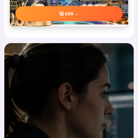
新會員限定加碼，碼量只要彩金五倍，領完就能玩。
領 699 →