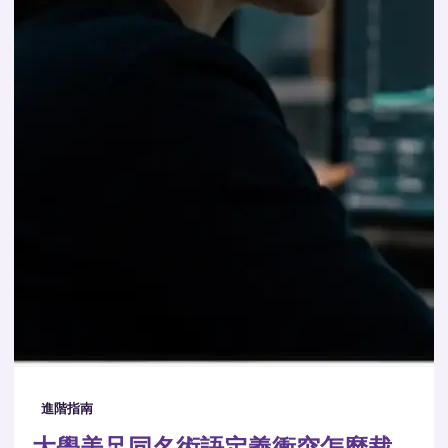
進階指南
大學美足同名術語定義衝突怎麼裁