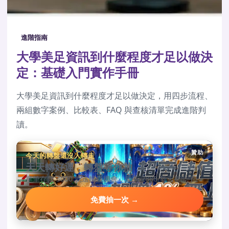
進階指南
大學美足資訊到什麼程度才足以做決
定：基礎入門實作手冊
大學美足資訊到什麼程度才足以做決定，用四步流程、
兩組數字案例、比較表、FAQ 與查核清單完成進階判
讀。
贊助
今天的轉盤還沒人轉走
天天轉好運，轉盤等你抽
單筆存款 3000 就送轉盤機會，最高 2888 每天都能中。
免費抽一次 →