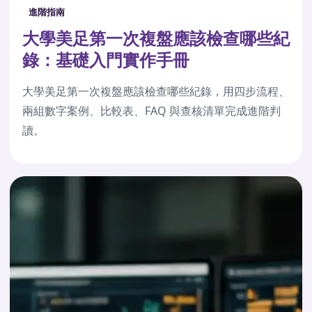
進階指南
大學美足第一次複盤應該檢查哪些紀
錄：基礎入門實作手冊
大學美足第一次複盤應該檢查哪些紀錄，用四步流程、
兩組數字案例、比較表、FAQ 與查核清單完成進階判
讀。