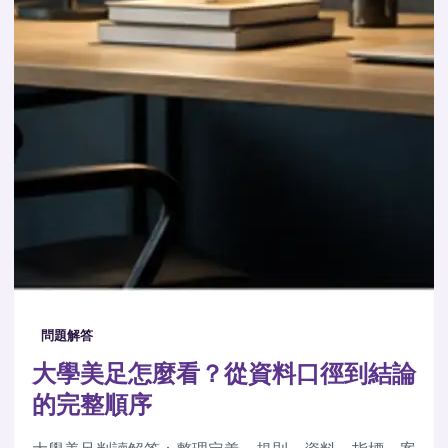
問題解答
大學美足怎麼看？從資料口徑到結論
的完整順序