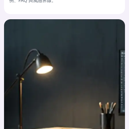
例、FAQ 與風險界線。