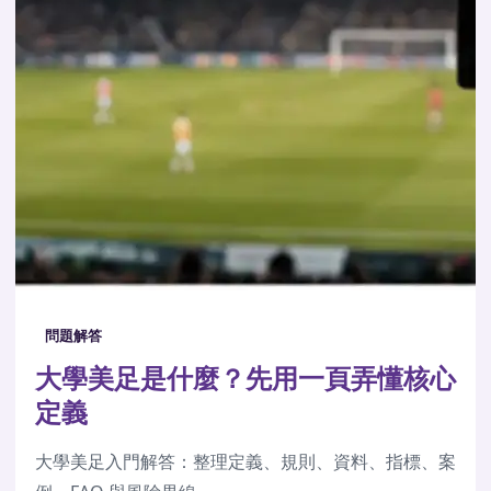
問題解答
大學美足是什麼？先用一頁弄懂核心
定義
大學美足入門解答：整理定義、規則、資料、指標、案