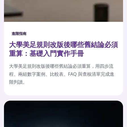
進階指南
大學美足規則改版後哪些舊結論必須
重算：基礎入門實作手冊
大學美足規則改版後哪些舊結論必須重算，用四步流
程、兩組數字案例、比較表、FAQ 與查核清單完成進
階判讀。