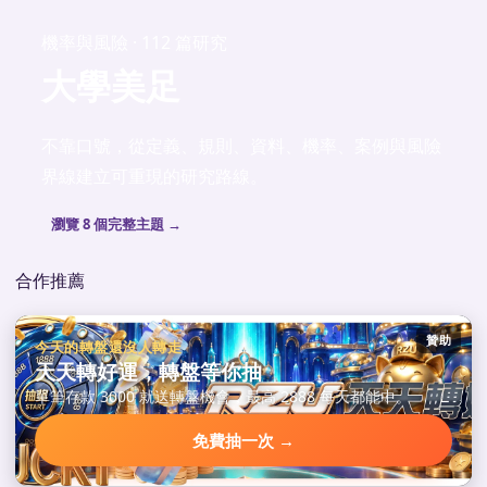
機率與風險 · 112 篇研究
大學美足
不靠口號，從定義、規則、資料、機率、案例與風險
界線建立可重現的研究路線。
瀏覽 8 個完整主題 →
合作推薦
贊助
今天的轉盤還沒人轉走
天天轉好運，轉盤等你抽
單筆存款 3000 就送轉盤機會，最高 2888 每天都能中。
免費抽一次 →