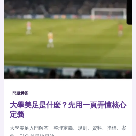
問題解答
大學美足是什麼？先用一頁弄懂核心
定義
大學美足入門解答：整理定義、規則、資料、指標、案