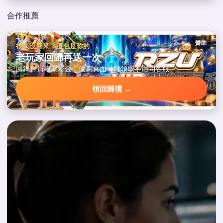
合作推薦
贊助
很久沒回來？這包是你的
老玩家回歸再送一次
回鍋會員專屬彩金，優惠頁面一鍵領取不用問客服。
領回歸禮 →