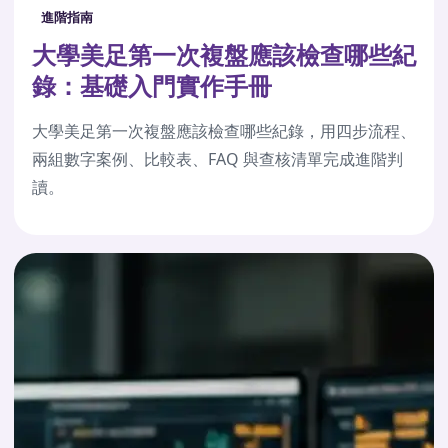
進階指南
大學美足第一次複盤應該檢查哪些紀
錄：基礎入門實作手冊
大學美足第一次複盤應該檢查哪些紀錄，用四步流程、
兩組數字案例、比較表、FAQ 與查核清單完成進階判
讀。