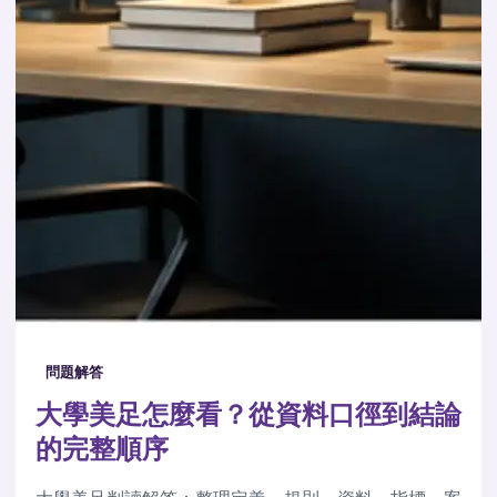
問題解答
大學美足怎麼看？從資料口徑到結論
的完整順序