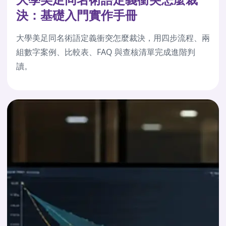
決：基礎入門實作手冊
大學美足同名術語定義衝突怎麼裁決，用四步流程、兩
組數字案例、比較表、FAQ 與查核清單完成進階判
讀。