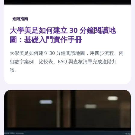
進階指南
大學美足如何建立 30 分鐘閱讀地
圖：基礎入門實作手冊
大學美足如何建立 30 分鐘閱讀地圖，用四步流程、兩
組數字案例、比較表、FAQ 與查核清單完成進階判
讀。