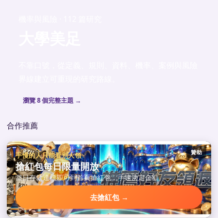
機率與風險 · 112 篇研究
大學美足
不靠口號，從定義、規則、資料、機率、案例與風險
界線建立可重現的研究路線。
瀏覽 8 個完整主題 →
合作推薦
贊助
手慢的人只能看別人領
搶紅包每日限量開放
當日存款達標即可到首頁搶紅包，手速決定金額。
去搶紅包 →