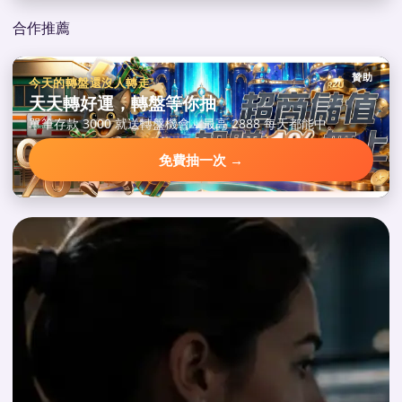
合作推薦
贊助
今天的轉盤還沒人轉走
天天轉好運，轉盤等你抽
單筆存款 3000 就送轉盤機會，最高 2888 每天都能中。
免費抽一次 →