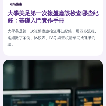
進階指南
大學美足第一次複盤應該檢查哪些紀
錄：基礎入門實作手冊
大學美足第一次複盤應該檢查哪些紀錄，用四步流程、
兩組數字案例、比較表、FAQ 與查核清單完成進階判
讀。