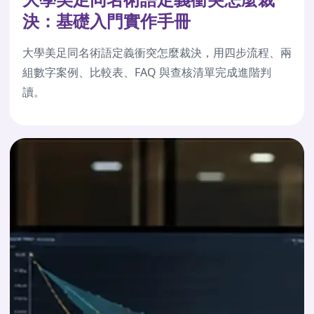
決：基礎入門實作手冊
大學美足同名術語定義衝突怎麼裁決，用四步流程、兩
組數字案例、比較表、FAQ 與查核清單完成進階判
讀。