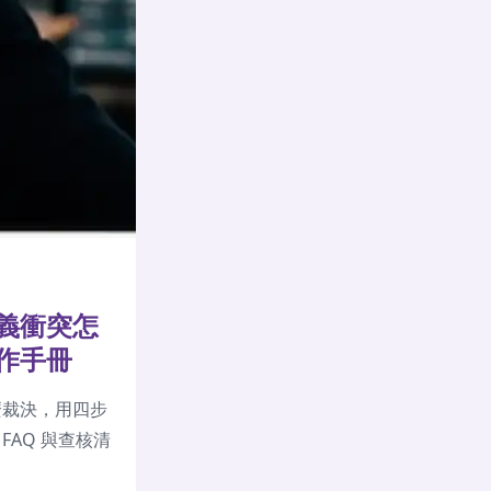
義衝突怎
作手冊
麼裁決，用四步
AQ 與查核清