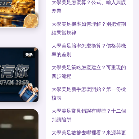
大學美足怎麼算？公式、輸入與誤
差帶
大學美足機率如何理解？別把短期
結果當規律
大學美足賠率怎麼換算？價格與機
率的差別
贊助
大學美足策略怎麼建立？可重現的
四步流程
大學美足新手怎麼開始？第一份檢
核表
大學美足常見錯誤有哪些？十二個
判讀陷阱
大學美足數據去哪裡看？來源與更