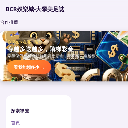
BCR娛樂城-大學美足誌
合作推薦
你現在卡在哪一階？
存越多送越多，階梯彩金
累積儲值達標自動解鎖對應彩金，階梯越高送越狠。
看我能領多少 →
探索導覽
首頁