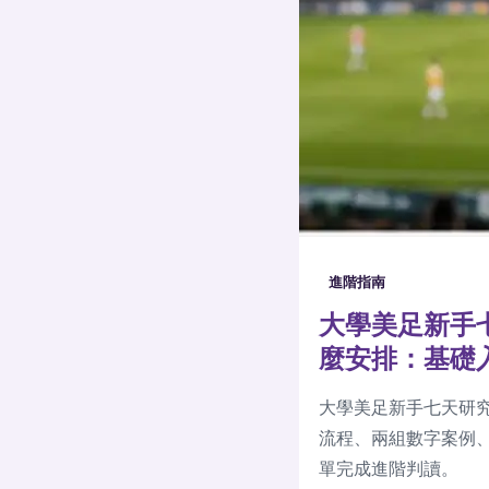
進階指南
大學美足新手
麼安排：基礎
大學美足新手七天研
流程、兩組數字案例、
單完成進階判讀。