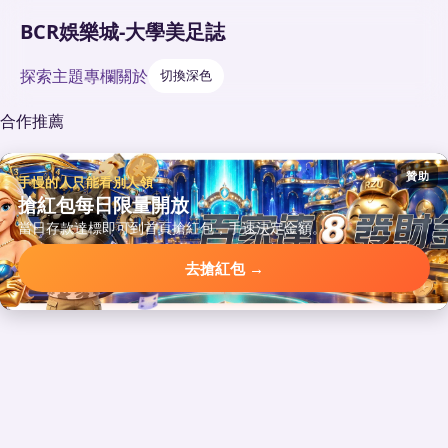
BCR娛樂城-大學美足誌
探索
主題
專欄
關於
切換深色
合作推薦
贊助
手慢的人只能看別人領
搶紅包每日限量開放
當日存款達標即可到首頁搶紅包，手速決定金額。
去搶紅包 →