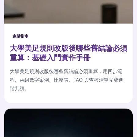
進階指南
大學美足規則改版後哪些舊結論必須
重算：基礎入門實作手冊
大學美足規則改版後哪些舊結論必須重算，用四步流
程、兩組數字案例、比較表、FAQ 與查核清單完成進
階判讀。