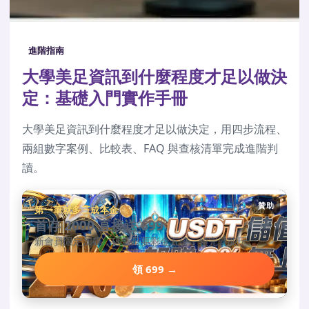
進階指南
大學美足資訊到什麼程度才足以做決
定：基礎入門實作手冊
大學美足資訊到什麼程度才足以做決定，用四步流程、
兩組數字案例、比較表、FAQ 與查核清單完成進階判
讀。
贊助
第一筆就多三成本金
首存 2000 直接送 699
新會員限定加碼，碼量只要彩金五倍，領完就能玩。
領 699 →