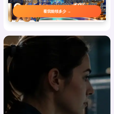
累積儲值達標自動解鎖對應彩金，階梯越高送越狠。
看我能領多少 →