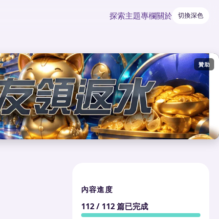
探索
主題
專欄
關於
切換深色
贊助
內容進度
112 / 112 篇已完成