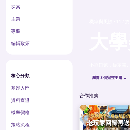
探索
主題
機率與風險 · 112 
大學
專欄
編輯政策
不靠口號，從定義
核心分類
瀏覽 8 個完整主題 →
基礎入門
合作推薦
資料查證
機率價格
很久沒回來？這包是你
老玩家回歸再送
策略流程
回鍋會員專屬彩金，優