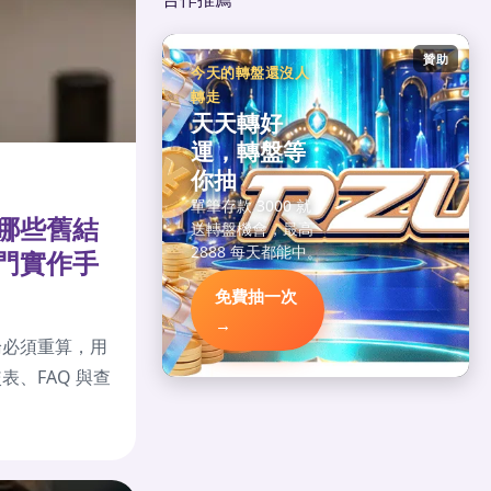
贊助
今天的轉盤還沒人
轉走
天天轉好
運，轉盤等
你抽
單筆存款 3000 就
哪些舊結
送轉盤機會，最高
2888 每天都能中。
門實作手
免費抽一次
→
論必須重算，用
、FAQ 與查