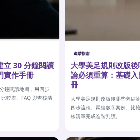
進階指南
立 30 分鐘閱讀
大學美足規則改版後
門實作手冊
論必須重算：基礎入
冊
0 分鐘閱讀地圖，用四步
比較表、FAQ 與查核清
大學美足規則改版後哪些舊結
四步流程、兩組數字案例、比較表
核清單完成進階判讀。