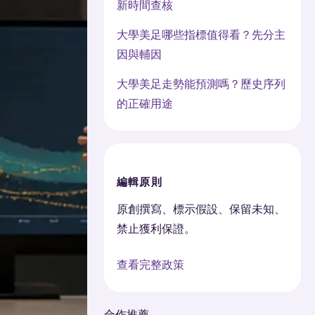
新時間查核
大學美足哪些指標值得看？先分主
因與輔因
大學美足走勢能預測嗎？歷史序列
的正確用途
編輯原則
原創撰寫、標示假設、保留未知、
禁止獲利保證。
查看完整政策
合作推薦