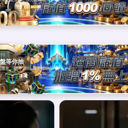
盤等你抽
盤機會，最高 2888 每天都能中。