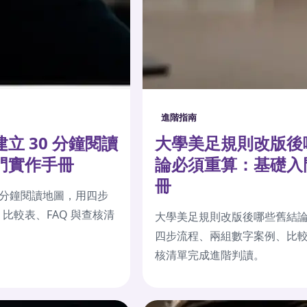
進階指南
立 30 分鐘閱讀
大學美足規則改版後
門實作手冊
論必須重算：基礎入
冊
0 分鐘閱讀地圖，用四步
比較表、FAQ 與查核清
大學美足規則改版後哪些舊結
四步流程、兩組數字案例、比較表
核清單完成進階判讀。