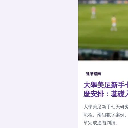
進階指南
大學美足新手
麼安排：基礎
大學美足新手七天研
流程、兩組數字案例、
單完成進階判讀。