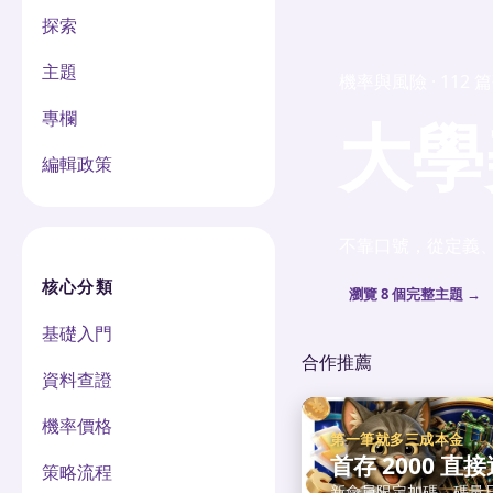
探索
主題
機率與風險 · 112 
大學
專欄
編輯政策
不靠口號，從定義
核心分類
瀏覽 8 個完整主題 →
基礎入門
合作推薦
資料查證
機率價格
第一筆就多三成本金
首存 2000 直接
策略流程
新會員限定加碼，碼量