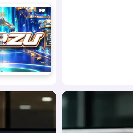
贊助
你的
送
優
問