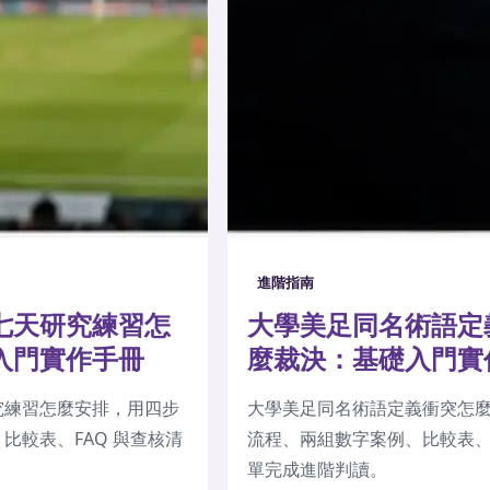
進階指南
七天研究練習怎
大學美足同名術語定
入門實作手冊
麼裁決：基礎入門實
究練習怎麼安排，用四步
大學美足同名術語定義衝突怎
比較表、FAQ 與查核清
流程、兩組數字案例、比較表、F
單完成進階判讀。