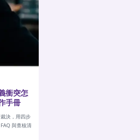
義衝突怎
作手冊
麼裁決，用四步
AQ 與查核清