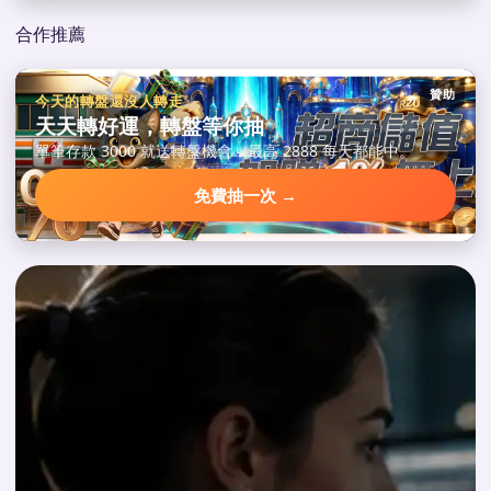
合作推薦
贊助
今天的轉盤還沒人轉走
天天轉好運，轉盤等你抽
單筆存款 3000 就送轉盤機會，最高 2888 每天都能中。
免費抽一次 →