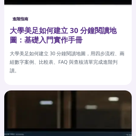
進階指南
大學美足如何建立 30 分鐘閱讀地
圖：基礎入門實作手冊
大學美足如何建立 30 分鐘閱讀地圖，用四步流程、兩
組數字案例、比較表、FAQ 與查核清單完成進階判
讀。