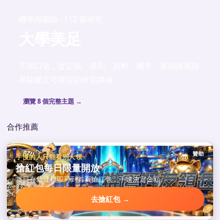
機率與風險 · 112 篇研究
大學美足
不靠口號，從定義、規則、資料、機率、案例與風險
界線建立可重現的研究路線。
瀏覽 8 個完整主題 →
合作推薦
贊助
手慢的人只能看別人領
搶紅包每日限量開放
當日存款達標即可到首頁搶紅包，手速決定金額。
去搶紅包 →