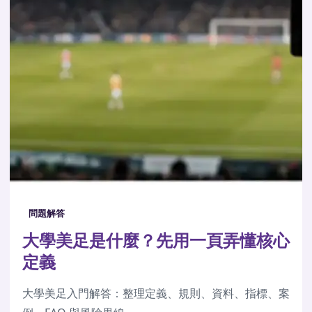
問題解答
大學美足是什麼？先用一頁弄懂核心
定義
大學美足入門解答：整理定義、規則、資料、指標、案