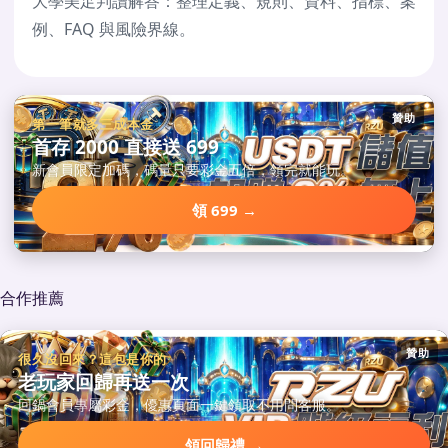
大學美足判讀解答：整理定義、規則、資料、指標、案
例、FAQ 與風險界線。
贊助
第一筆就多三成本金
首存 2000 直接送 699
新會員限定加碼，碼量只要彩金五倍，領完就能玩。
領 699 →
合作推薦
贊助
很久沒回來？這包是你的
老玩家回歸再送一次
回鍋會員專屬彩金，優惠頁面一鍵領取不用問客服。
領回歸禮 →