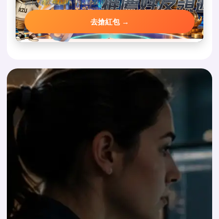
當日存款達標即可到首頁搶紅包，手速決定金額。
去搶紅包 →