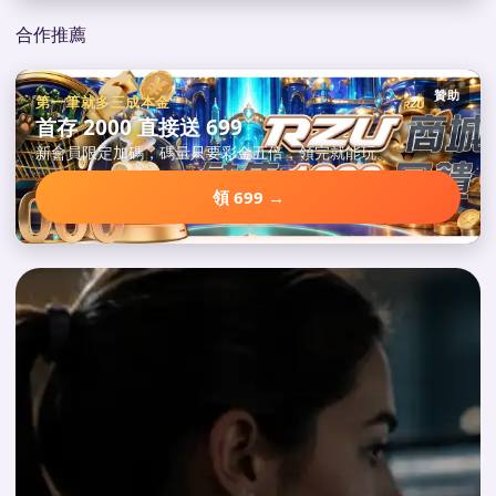
合作推薦
贊助
第一筆就多三成本金
首存 2000 直接送 699
新會員限定加碼，碼量只要彩金五倍，領完就能玩。
領 699 →