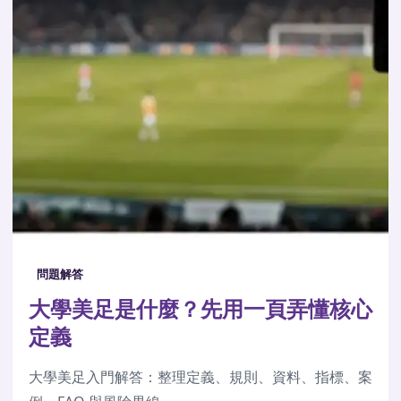
問題解答
大學美足是什麼？先用一頁弄懂核心
定義
大學美足入門解答：整理定義、規則、資料、指標、案