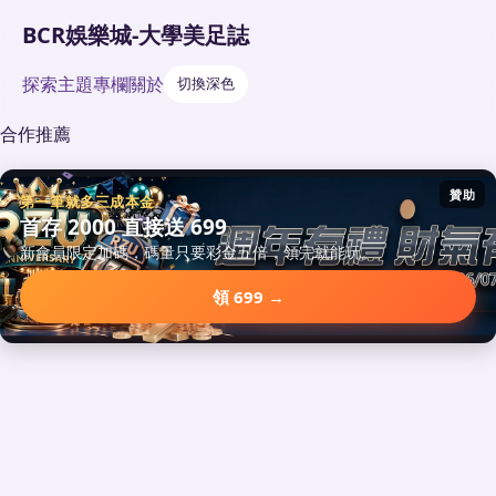
BCR娛樂城-大學美足誌
探索
主題
專欄
關於
切換深色
合作推薦
贊助
第一筆就多三成本金
首存 2000 直接送 699
新會員限定加碼，碼量只要彩金五倍，領完就能玩。
領 699 →