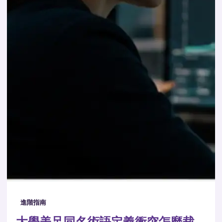
進階指南
大學美足同名術語定義衝突怎麼裁