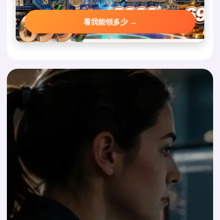
累積儲值達標自動解鎖對應彩金，階梯越高送越狠。
看我能領多少 →