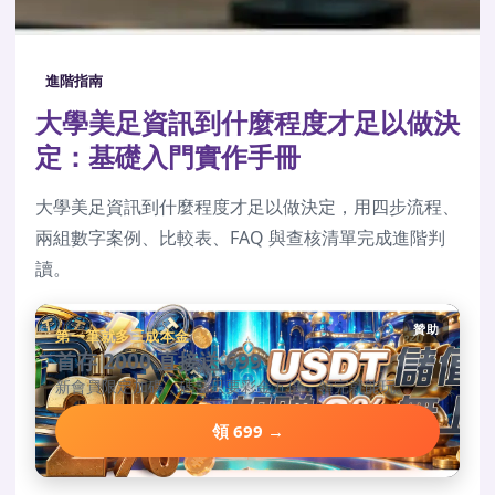
進階指南
大學美足資訊到什麼程度才足以做決
定：基礎入門實作手冊
大學美足資訊到什麼程度才足以做決定，用四步流程、
兩組數字案例、比較表、FAQ 與查核清單完成進階判
讀。
贊助
第一筆就多三成本金
首存 2000 直接送 699
新會員限定加碼，碼量只要彩金五倍，領完就能玩。
領 699 →