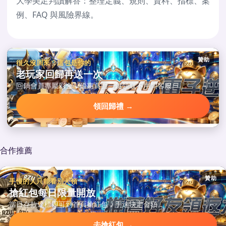
大學美足判讀解答：整理定義、規則、資料、指標、案
例、FAQ 與風險界線。
贊助
很久沒回來？這包是你的
老玩家回歸再送一次
回鍋會員專屬彩金，優惠頁面一鍵領取不用問客服。
領回歸禮 →
合作推薦
贊助
手慢的人只能看別人領
搶紅包每日限量開放
當日存款達標即可到首頁搶紅包，手速決定金額。
去搶紅包 →