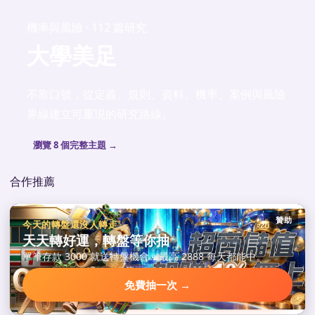
機率與風險 · 112 篇研究
大學美足
不靠口號，從定義、規則、資料、機率、案例與風險
界線建立可重現的研究路線。
瀏覽 8 個完整主題 →
合作推薦
贊助
今天的轉盤還沒人轉走
天天轉好運，轉盤等你抽
單筆存款 3000 就送轉盤機會，最高 2888 每天都能中。
免費抽一次 →