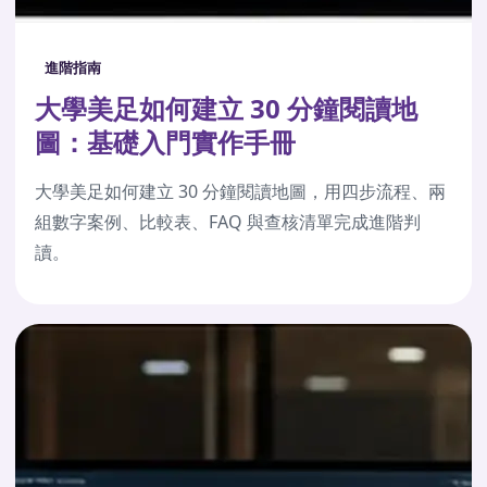
進階指南
大學美足如何建立 30 分鐘閱讀地
圖：基礎入門實作手冊
大學美足如何建立 30 分鐘閱讀地圖，用四步流程、兩
組數字案例、比較表、FAQ 與查核清單完成進階判
讀。