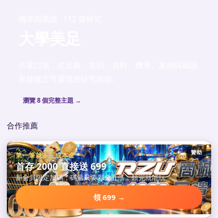
機率與風險 · 112 篇研究
大學美足
不靠口號，從定義、規則、資料、機率、案例與風險
界線建立可重現的研究路線。
瀏覽 8 個完整主題 →
合作推薦
贊助
第一筆就多三成本金
首存 2000 直接送 699
新會員限定加碼，碼量只要彩金五倍，領完就能玩。
領 699 →