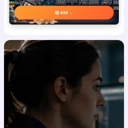
新會員限定加碼，碼量只要彩金五倍，領完就能玩。
領 699 →