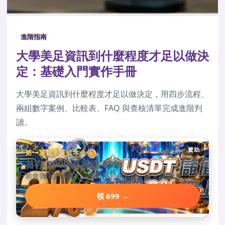
進階指南
大學美足資訊到什麼程度才足以做決
定：基礎入門實作手冊
大學美足資訊到什麼程度才足以做決定，用四步流程、
兩組數字案例、比較表、FAQ 與查核清單完成進階判
讀。
贊助
第一筆就多三成本金
首存 2000 直接送 699
新會員限定加碼，碼量只要彩金五倍，領完就能玩。
領 699 →