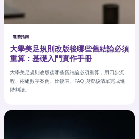
進階指南
大學美足規則改版後哪些舊結論必須
重算：基礎入門實作手冊
大學美足規則改版後哪些舊結論必須重算，用四步流
程、兩組數字案例、比較表、FAQ 與查核清單完成進
階判讀。