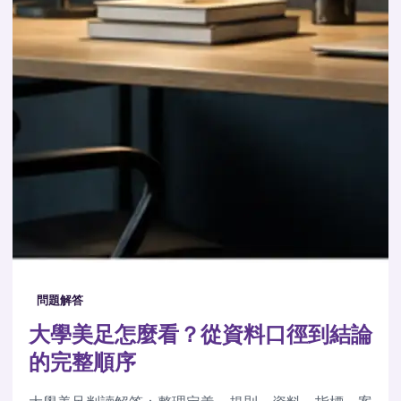
問題解答
大學美足怎麼看？從資料口徑到結論
的完整順序