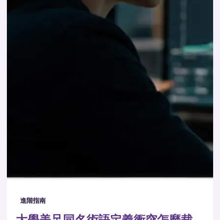
進階指南
大學美足同名術語定義衝突怎麼裁