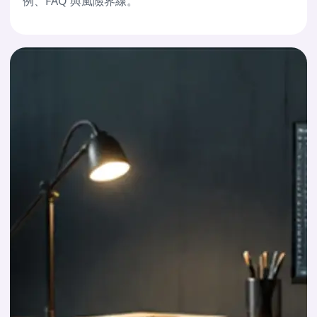
例、FAQ 與風險界線。