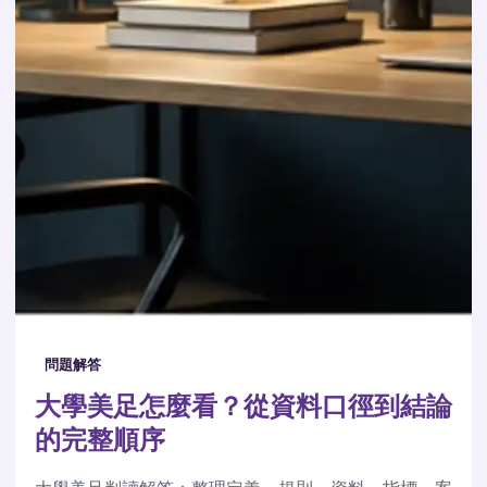
問題解答
大學美足怎麼看？從資料口徑到結論
的完整順序