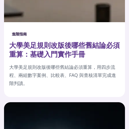
進階指南
大學美足規則改版後哪些舊結論必須
重算：基礎入門實作手冊
大學美足規則改版後哪些舊結論必須重算，用四步流
程、兩組數字案例、比較表、FAQ 與查核清單完成進
階判讀。