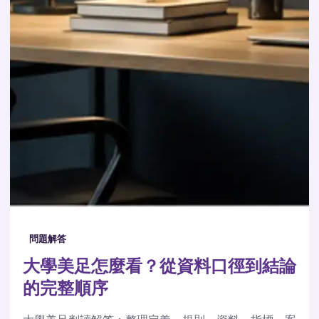
問題解答
大學美足怎麼看？從資料口徑到結論
的完整順序