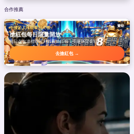
合作推薦
贊助
手慢的人只能看別人領
搶紅包每日限量開放
當日存款達標即可到首頁搶紅包，手速決定金額。
去搶紅包 →