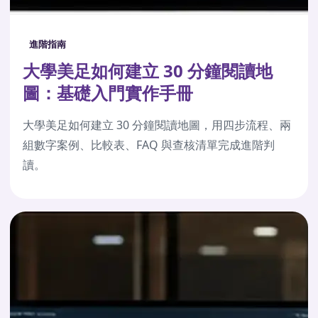
進階指南
大學美足如何建立 30 分鐘閱讀地
圖：基礎入門實作手冊
大學美足如何建立 30 分鐘閱讀地圖，用四步流程、兩
組數字案例、比較表、FAQ 與查核清單完成進階判
讀。