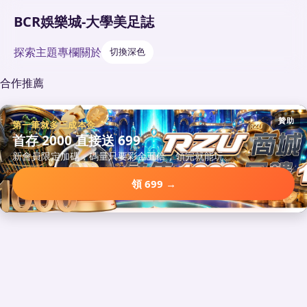
BCR娛樂城-大學美足誌
探索
主題
專欄
關於
切換深色
合作推薦
贊助
第一筆就多三成本金
首存 2000 直接送 699
新會員限定加碼，碼量只要彩金五倍，領完就能玩。
領 699 →