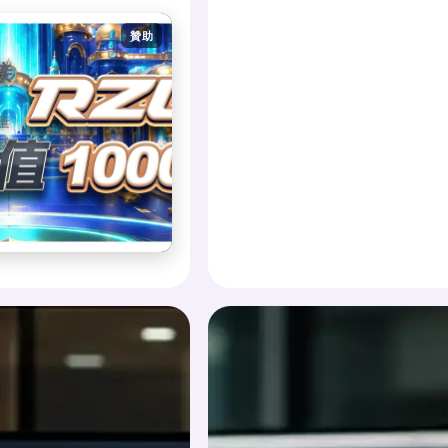
贊助
接
量
就