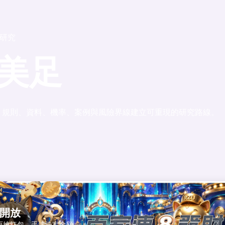
篇研究
美足
、規則、資料、機率、案例與風險界線建立可重現的研究路線。
開放
頁搶紅包，手速決定金額。