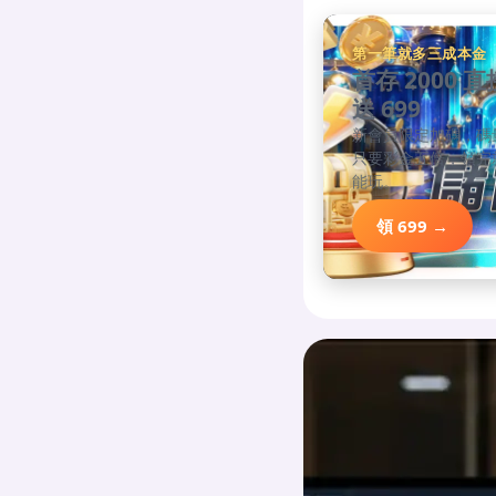
第一筆就多三成本金
首存 2000 直
送 699
新會員限定加碼，碼
只要彩金五倍，領完
能玩。
領 699 →