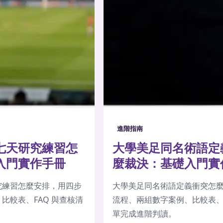
進階指南
七天研究練習怎
大學美足同名術語定
入門實作手冊
麼裁決：基礎入門實
究練習怎麼安排，用四步
大學美足同名術語定義衝突怎
比較表、FAQ 與查核清
流程、兩組數字案例、比較表、F
單完成進階判讀。