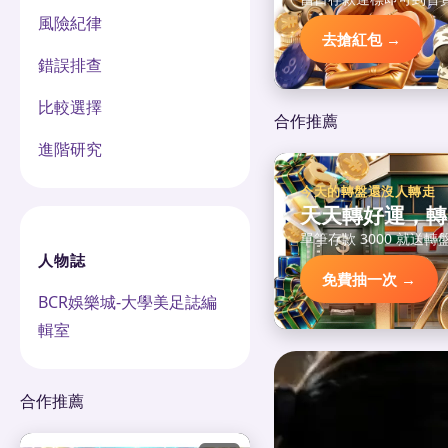
風險紀律
去搶紅包 →
錯誤排查
比較選擇
合作推薦
進階研究
今天的轉盤還沒人轉走
天天轉好運，轉
單筆存款 3000 就送轉
人物誌
免費抽一次 →
BCR娛樂城-大學美足誌編
輯室
合作推薦