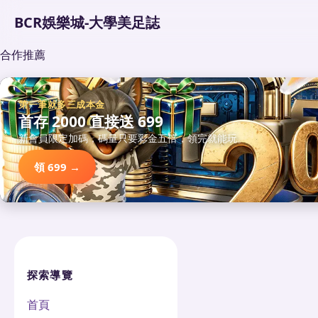
BCR娛樂城-大學美足誌
合作推薦
第一筆就多三成本金
首存 2000 直接送 699
新會員限定加碼，碼量只要彩金五倍，領完就能玩。
領 699 →
探索導覽
首頁