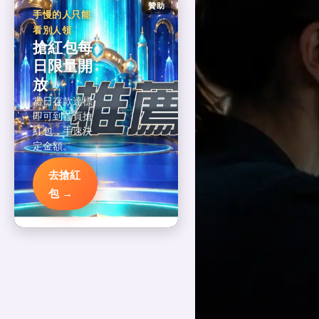
贊助
手慢的人只能
看別人領
搶紅包每
日限量開
放
當日存款達標
即可到首頁搶
紅包，手速決
定金額。
去搶紅
包 →