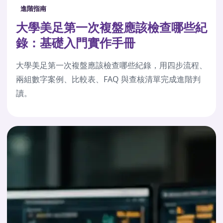
進階指南
大學美足第一次複盤應該檢查哪些紀
錄：基礎入門實作手冊
大學美足第一次複盤應該檢查哪些紀錄，用四步流程、
兩組數字案例、比較表、FAQ 與查核清單完成進階判
讀。