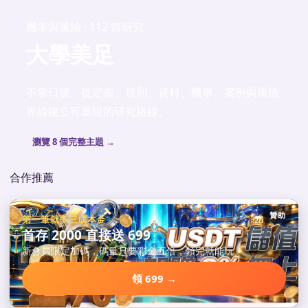
機率與風險 · 112 篇研究
大學美足
不靠口號，從定義、規則、資料、機率、案例與風險
界線建立可重現的研究路線。
瀏覽 8 個完整主題 →
合作推薦
贊助
第一筆就多三成本金
首存 2000 直接送 699
新會員限定加碼，碼量只要彩金五倍，領完就能玩。
領 699 →