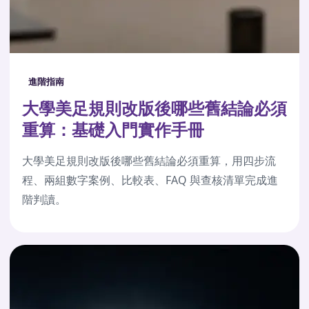
進階指南
大學美足規則改版後哪些舊結論必須
重算：基礎入門實作手冊
大學美足規則改版後哪些舊結論必須重算，用四步流
程、兩組數字案例、比較表、FAQ 與查核清單完成進
階判讀。