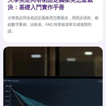
決：基礎入門實作手冊
大學美足同名術語定義衝突怎麼裁決，用四步流程、兩
組數字案例、比較表、FAQ 與查核清單完成進階判
讀。