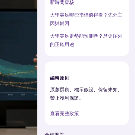
新時間查核
大學美足哪些指標值得看？先分主
因與輔因
大學美足走勢能預測嗎？歷史序列
的正確用途
編輯原則
原創撰寫、標示假設、保留未知、
禁止獲利保證。
查看完整政策
合作推薦