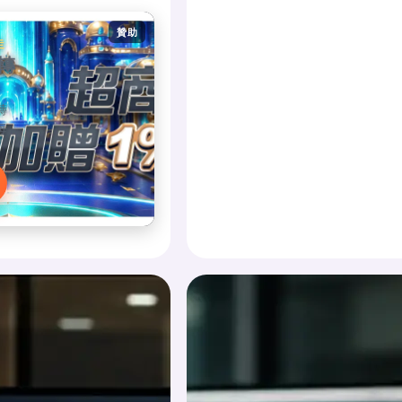
贊助
走
轉
轉
每