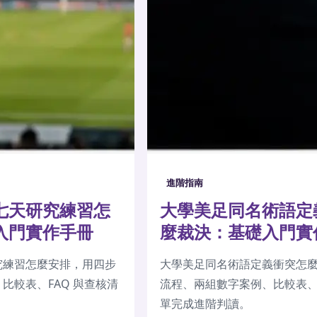
進階指南
七天研究練習怎
大學美足同名術語定
入門實作手冊
麼裁決：基礎入門實
究練習怎麼安排，用四步
大學美足同名術語定義衝突怎
比較表、FAQ 與查核清
流程、兩組數字案例、比較表、F
單完成進階判讀。