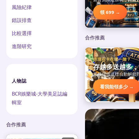
風險紀律
領 699 →
錯誤排查
比較選擇
合作推薦
進階研究
你現在卡在哪一階？
存越多送越多，
累積儲值達標自動解鎖
人物誌
看我能領多少 →
BCR娛樂城-大學美足誌編
輯室
合作推薦