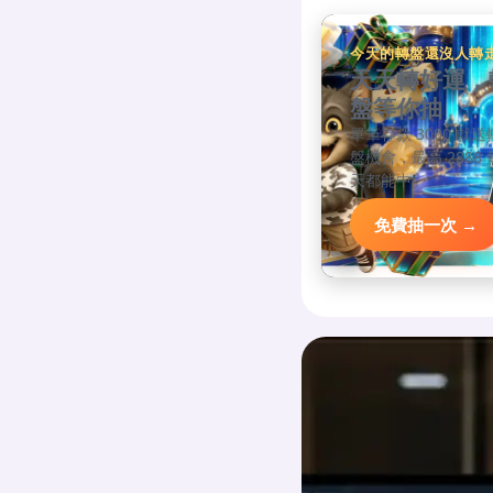
今天的轉盤還沒人轉
天天轉好運，
盤等你抽
單筆存款 3000 就送
盤機會，最高 2888 
天都能中。
免費抽一次 →