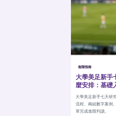
進階指南
大學美足新手
麼安排：基礎
大學美足新手七天研
流程、兩組數字案例、
單完成進階判讀。